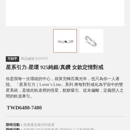
商品編號
KSW571
可刻字
星系引力-星環 925純銀/真鑽 女款定情對戒
你是我每一次環繞的中心，就算兜轉百萬光年，也只為你一人著
陸。 「星系引力｜Lover’s Line」系列 將每對對戒化為宇宙中的雙
星系統，是彼此軌道裡的恆星，默默吸引、從未偏離，定義戀人之
間的軌道牽引。
TWD
6480-7480
限時活動：
港澳運送滿5000免運
限時活動：
全館滿1500元超取免運 (滿399元 7-11取貨免運)