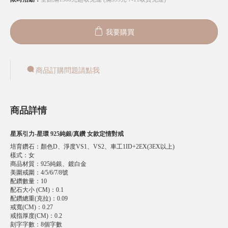
我要購買
商品訂購問題請點我
商品詳情
星系引力-星環 925純銀/真鑽 女款定情對戒
培育鑽石
：
顏色D、淨度VS1、VS2、車工1ID+2EX(3EX以上)
樣式
：
女
商品材質
：
925純銀、鍍白金
美圍戒圍
：
4/5/6/7/8號
配鑽數量
：
10
配石大小 (CM)
：
0.1
配鑽總重(克拉)
：
0.09
戒寬(CM)
：
0.27
戒指厚度(CM)
：
0.2
刻字字數
：
8個字數