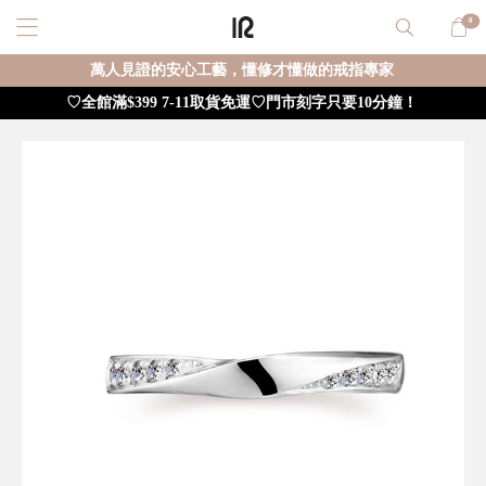
0
萬人見證的安心工藝，懂修才懂做的戒指專家
♡全館滿$399 7-11取貨免運♡門市刻字只要10分鐘！