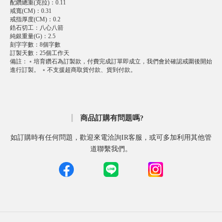
配鑽總重(克拉)
：
0.11
戒寬(CM)
：
0.31
戒指厚度(CM)
：
0.2
鋯石切工
：
八心八箭
純銀重量(G)
：
2.5
刻字字數
：
8個字數
訂製天數
：
25個工作天
備註
：
﹡培育鑽石為訂製款，付費完成訂單即成立，我們會於確認戒圍後開始
進行訂製。 ﹡不支援超商取貨付款、貨到付款。
商品訂購有問題嗎?
如訂購時有任何問題，歡迎來電洽詢IR客服，或可多加利用其他管
道聯繫我們。