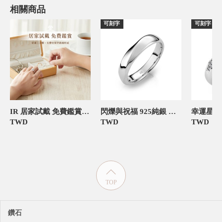
相關商品
可刻字
可刻字
IR 居家試戴 免費鑑賞 僅需支付押金
閃爍與祝福 925純銀 男款定情對戒
TWD
TWD
TWD
TOP
鑽石