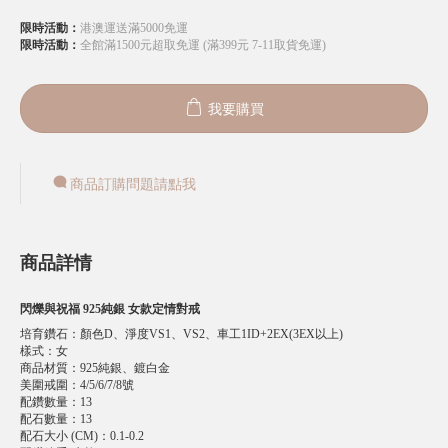
限時活動：
港澳運送滿5000免運
限時活動：
全館滿1500元超取免運 (滿399元 7-11取貨免運)
我要購買
商品訂購問題請點我
商品詳情
閃爍與祝福 925純銀 女款定情對戒
培育鑽石
：
顏色D、淨度VS1、VS2、車工1ID+2EX(3EX以上)
樣式
：
女
商品材質
：
925純銀、鍍白金
美圍戒圍
：
4/5/6/7/8號
配鑽數量
：
13
配石數量
：
13
配石大小 (CM)
：
0.1-0.2