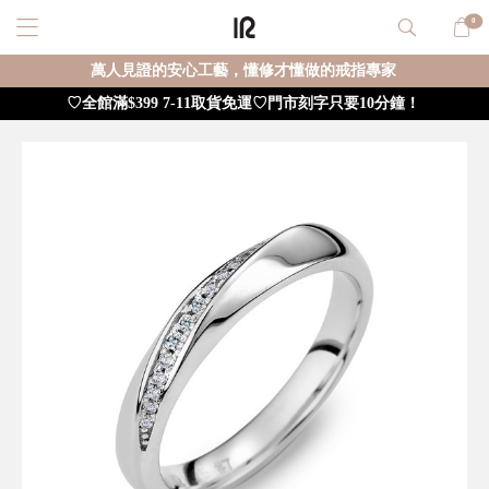
0
萬人見證的安心工藝，懂修才懂做的戒指專家
♡全館滿$399 7-11取貨免運♡門市刻字只要10分鐘！