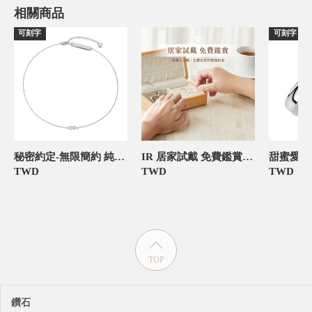
相關商品
可刻字
可刻字
秘密約定-無限簡約 純銀女款項鍊 伴娘閨密紀念禮物
IR 居家試戴 免費鑑賞 僅需支付押金
TWD
TWD
TWD
TOP
鑽石