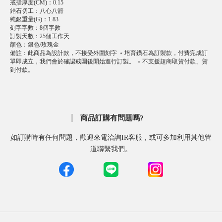
戒指厚度(CM)
：
0.15
鋯石切工
：
八心八箭
純銀重量(G)
：
1.83
刻字字數
：
8個字數
訂製天數
：
25個工作天
顏色
：
銀色/玫瑰金
備註
：
此商品為設計款，不接受外圍刻字 ﹡培育鑽石為訂製款，付費完成訂
單即成立，我們會於確認戒圍後開始進行訂製。 ﹡不支援超商取貨付款、貨
到付款。
商品訂購有問題嗎?
如訂購時有任何問題，歡迎來電洽詢IR客服，或可多加利用其他管
道聯繫我們。