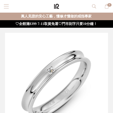
0
萬人見證的安心工藝，懂修才懂做的戒指專家
♡全館滿$399 7-11取貨免運♡門市刻字只要10分鐘！