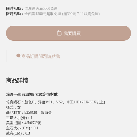
限時活動：
港澳運送滿5000免運
限時活動：
全館滿1500元超取免運 (滿399元 7-11取貨免運)
我要購買
商品訂購問題請點我
商品詳情
浪漫一生 925純銀 女款定情對戒
培育鑽石
：
顏色D、淨度VS1、VS2、車工1ID+2EX(3EX以上)
樣式
：
女
商品材質
：
925純銀、鍍白金
主鑽大小(分)
：
1
美圍戒圍
：
4/5/6/7/8號
主石大小 (CM)
：
0.1
戒寬(CM)
：
0.3