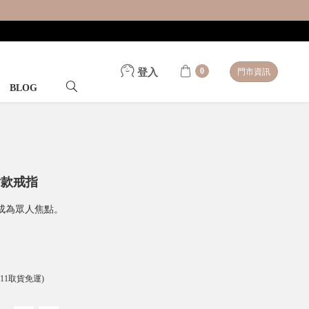
0
登入
門市資訊
BLOG
女款戒指
成為眾人焦點。
-11取貨免運)