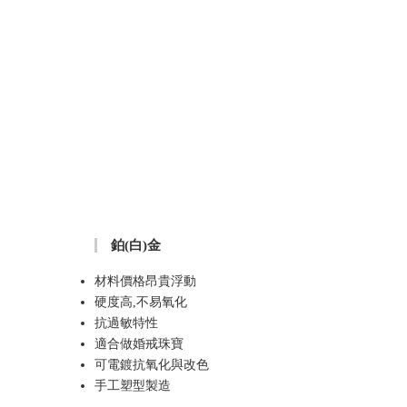
鉑(白)金
材料價格昂貴浮動
硬度高,不易氧化
抗過敏特性
適合做婚戒珠寶
可電鍍抗氧化與改色
手工塑型製造