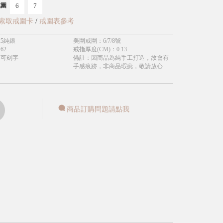
6
7
戒圍
索取戒圍卡
/
戒圍表參考
25純銀
美圍戒圍
：
6/7/8號
.62
戒指厚度(CM)
：
0.13
不可刻字
備註
：
因商品為純手工打造，故會有
手感痕跡，非商品瑕疵，敬請放心
商品訂購問題請點我