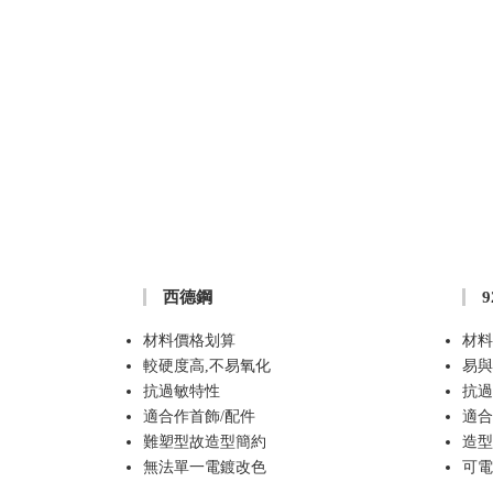
西德鋼
材料價格划算
材料
較硬度高,不易氧化
易與
抗過敏特性
抗過
適合作首飾/配件
適合
難塑型故造型簡約
造型
無法單一電鍍改色
可電