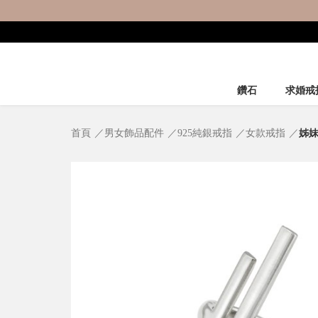
鑽石
求婚戒
首頁
男女飾品配件
925純銀戒指
女款戒指
姊妹