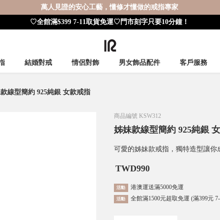
萬人見證的安心工藝，懂修才懂做的戒指專家
♡全館滿$399 7-11取貨免運♡門市刻字只要10分鐘！
指
結婚對戒
情侶對飾
男女飾品配件
客戶服務
款線型簡約 925純銀 女款戒指
商品編號
KSW312
姊妹款線型簡約 925純銀 
可愛的姊妹款戒指，獨特造型讓你
TWD
990
港澳運送滿5000免運
活動
全館滿1500元超取免運 (滿399元 7
活動