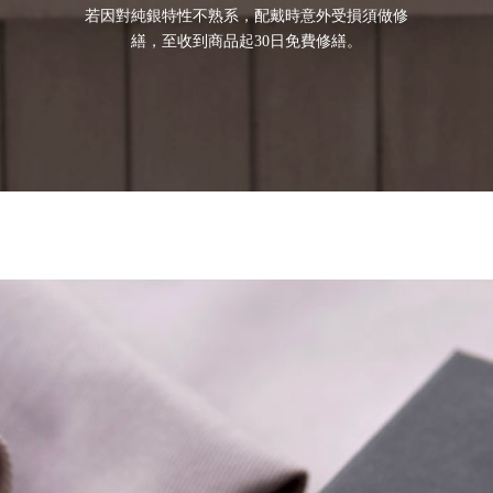
若因對純銀特性不熟系，配戴時意外受損須做修
繕，至收到商品起30日免費修繕。