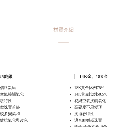
材質介紹
925純銀
14K金、18K金
價格親民
18K黃金比例75%
空氣接觸氧化
14K黃金比例58.5%
敏特性
易與空氣接觸氧化
做珠寶首飾
高硬度不易變形
較多變柔和
抗過敏特性
鍍抗氧化與改色
適合結婚戒珠寶
玫金/金色不會退色