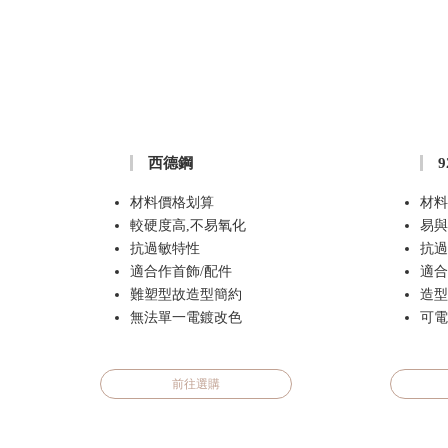
西德鋼
材料價格划算
材料
較硬度高,不易氧化
易與
抗過敏特性
抗過
適合作首飾/配件
適合
難塑型故造型簡約
造型
無法單一電鍍改色
可電
前往選購