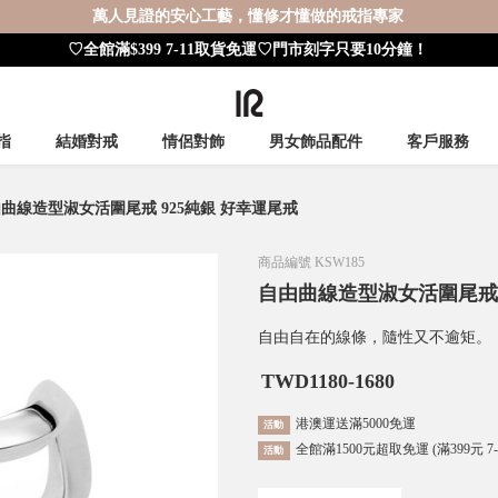
萬人見證的安心工藝，懂修才懂做的戒指專家
♡全館滿$399 7-11取貨免運♡門市刻字只要10分鐘！
指
結婚對戒
情侶對飾
男女飾品配件
客戶服務
曲線造型淑女活圍尾戒 925純銀 好幸運尾戒
商品編號
KSW185
自由曲線造型淑女活圍尾戒 
自由自在的線條，隨性又不逾矩。
TWD
1180-1680
港澳運送滿5000免運
活動
全館滿1500元超取免運 (滿399元 7
活動