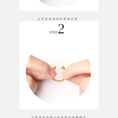
記得是從戒指的尾端扳開
只要適當地施力就會看到戒圍變大