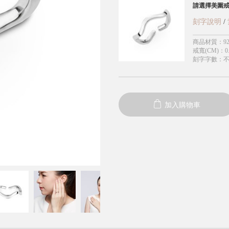
請選擇美圍
刻字說明
/
商品材質
：
9
戒寬(CM)
：
0
刻字字數
：
加入購物車