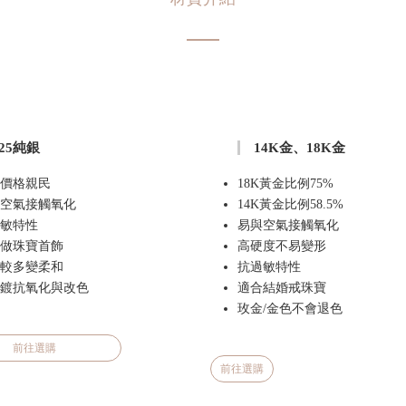
925純銀
14K金、18K金
價格親民
18K黃金比例75%
空氣接觸氧化
14K黃金比例58.5%
敏特性
易與空氣接觸氧化
做珠寶首飾
高硬度不易變形
較多變柔和
抗過敏特性
鍍抗氧化與改色
適合結婚戒珠寶
玫金/金色不會退色
前往選購
前往選購