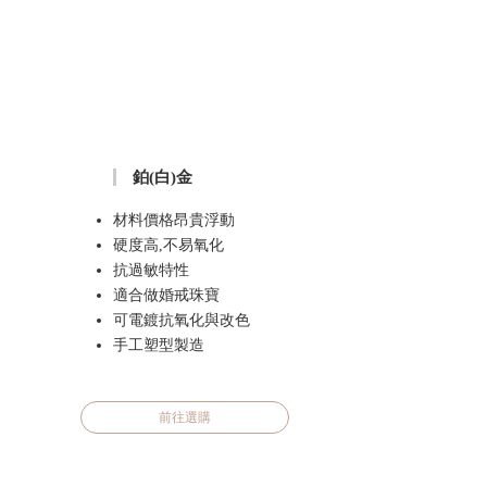
鉑(白)金
材料價格昂貴浮動
硬度高,不易氧化
抗過敏特性
適合做婚戒珠寶
可電鍍抗氧化與改色
手工塑型製造
前往選購