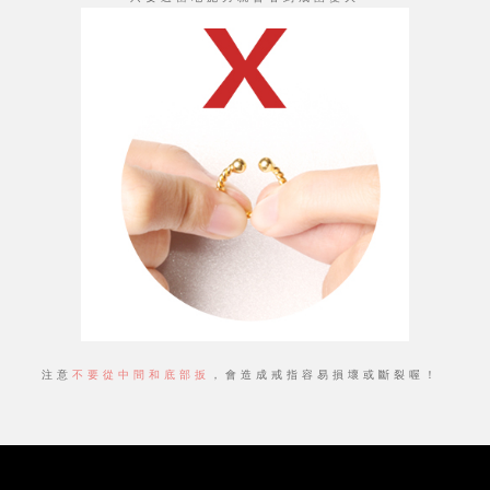
注意
不要從中間和底部扳
，會造成戒指容易損壞或斷裂喔！