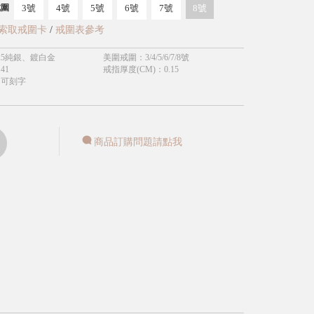
3號
4號
5號
6號
7號
8號
戒圍
索取戒圍卡
/
戒圍表參考
25純銀、鍍白金
美圍戒圍
：
3/4/5/6/7/8號
.41
戒指厚度(CM)
：
0.15
不可刻字
商品訂購問題請點我