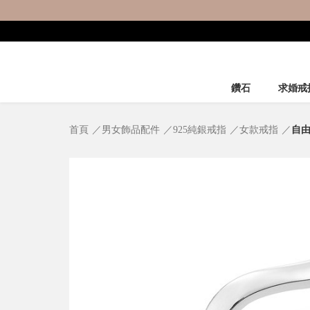
鑽石
求婚戒
首頁
男女飾品配件
925純銀戒指
女款戒指
自由