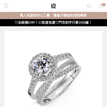
0
萬人見證的安心工藝，懂修才懂做的戒指專家
♡全館滿$399 7-11取貨免運♡門市刻字只要10分鐘！