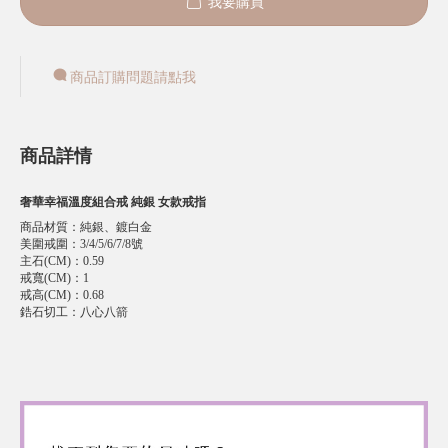
我要購買
商品訂購問題請點我
商品詳情
奢華幸福溫度組合戒 純銀 女款戒指
商品材質
：
純銀、鍍白金
美圍戒圍
：
3/4/5/6/7/8號
主石(CM)
：
0.59
戒寬(CM)
：
1
戒高(CM)
：
0.68
鋯石切工
：
八心八箭