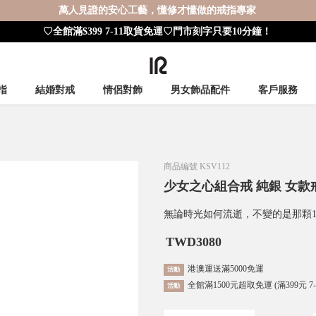
萬人見證的安心工藝，懂修才懂做的戒指專家
♡全館滿$399 7-11取貨免運♡門市刻字只要10分鐘！
指
結婚對戒
情侶對飾
男女飾品配件
客戶服務
商品編號
KSV112
少女之心組合戒 純銀 女款
無論時光如何流逝，不變的是那顆1
TWD
3080
港澳運送滿5000免運
活動
全館滿1500元超取免運 (滿399元 7
活動