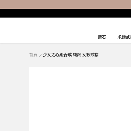
鑽石
求婚戒
首頁
少女之心組合戒 純銀 女款戒指