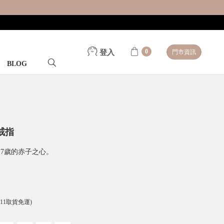
0
登入
門市資訊
BLOG
戒指
7歲的赤子之心。
-11取貨免運)