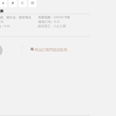
A
B
C
D
戒圍
純銀、鍍白金、鍍玫瑰金
美圍戒圍
：
3/4/5/6/7/8號
.54
戒高(CM)
：
0.21
)
：
0.16
鋯石切工
：
八心八箭
商品訂購問題請點我