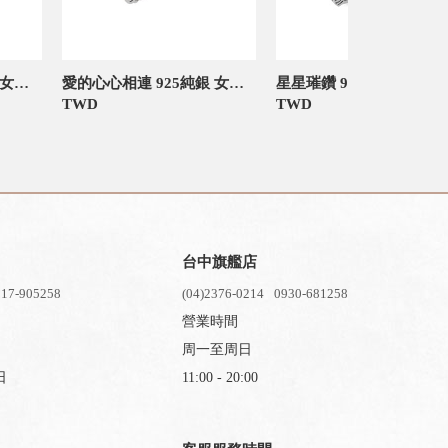
閃爍唯一戒指 925純銀 女款戒指
愛的心心相連 925純銀 女款戒指
星星璀鑽 9
TWD
TWD
台中旗艦店
17-905258
(04)2376-0214
0930-681258
營業時間
周一至周日
日
11:00 - 20:00