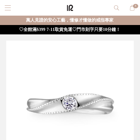
0
萬人見證的安心工藝，懂修才懂做的戒指專家
♡全館滿$399 7-11取貨免運♡門市刻字只要10分鐘！