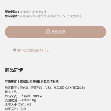
限時活動：
港澳運送滿5000免運
限時活動：
全館滿1500元超取免運 (滿399元 7-11取貨免運)
我要購買
商品訂購問題請點我
商品詳情
守護誓言｜寬戒款 925純銀 男款定情對戒
培育鑽石
：
顏色D、淨度VS1、VS2、車工1ID+2EX(3EX以上)
樣式
：
男
商品材質
：
925純銀、鍍白金
美圍戒圍
：
7/8/9/10/11號
主石大小 (CM)
：
0.3
戒寬(CM)
：
0.45