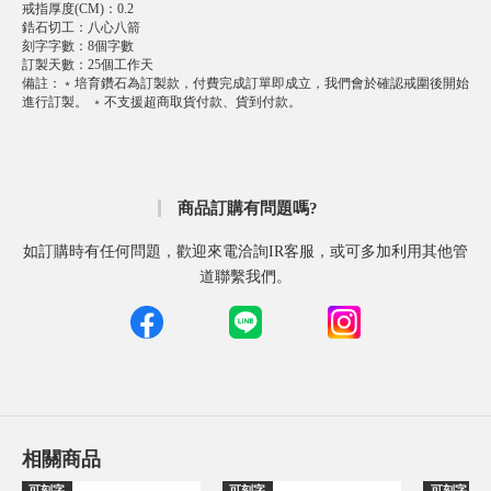
戒指厚度(CM)
：
0.2
鋯石切工
：
八心八箭
刻字字數
：
8個字數
訂製天數
：
25個工作天
備註
：
﹡培育鑽石為訂製款，付費完成訂單即成立，我們會於確認戒圍後開始
進行訂製。 ﹡不支援超商取貨付款、貨到付款。
商品訂購有問題嗎?
如訂購時有任何問題，歡迎來電洽詢IR客服，或可多加利用其他管
道聯繫我們。
相關商品
可刻字
可刻字
可刻字