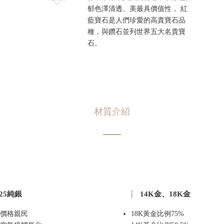
郁色澤清透、美最具價值性， 紅
藍寶石是人們珍愛的高貴寶石品
種，與鑽石並列世界五大名貴寶
石。
材質介紹
925純銀
14K金、18K金
價格親民
18K黃金比例75%