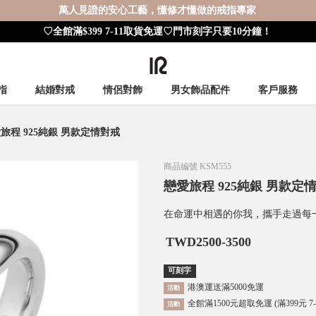
萬人見證的安心工藝，懂修才懂做的戒指專家
♡全館滿$399 7-11取貨免運♡門市刻字只要10分鐘！
指
結婚對戒
情侶對飾
男女飾品配件
客戶服務
旅程 925純銀 男款定情對戒
商品編號
KSM555
戀愛旅程 925純銀 男款定
在命運中相遇的你我，攜手走過每
TWD
2500-3500
可刻字
港澳運送滿5000免運
活動
全館滿1500元超取免運 (滿399元 7
活動