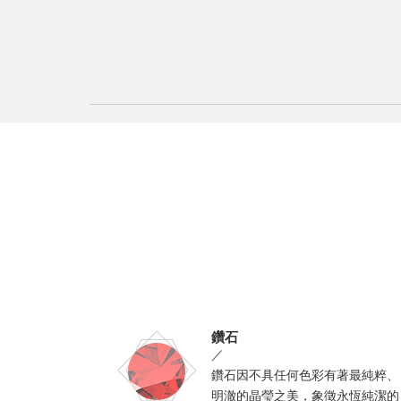
鑽石
／
鑽石因不具任何色彩有著最純粹、
明澈的晶瑩之美，象徵永恆純潔的