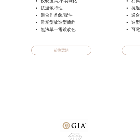
較硬度高,不易氧化
易與
抗過敏特性
抗過
適合作首飾/配件
適合
難塑型故造型簡約
造型
無法單一電鍍改色
可電
前往選購