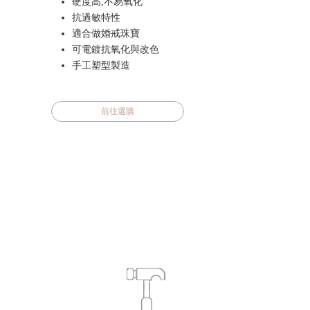
硬度高,不易氧化
抗過敏特性
適合做婚戒珠寶
可電鍍抗氧化與改色
手工塑型製造
前往選購