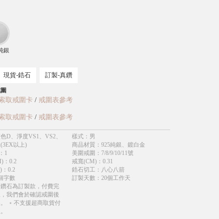
純銀
現貨-鋯石
訂製-真鑽
戒圍
索取戒圍卡
/
戒圍表參考
索取戒圍卡
/
戒圍表參考
色D、淨度VS1、VS2、
樣式
：
男
(3EX以上)
商品材質
：
925純銀、鍍白金
：
1
美圍戒圍
：
7/8/9/10/11號
)
：
0.2
戒寬(CM)
：
0.31
)
：
0.2
鋯石切工
：
八心八箭
個字數
訂製天數
：
20個工作天
育鑽石為訂製款，付費完
立，我們會於確認戒圍後
。 ﹡不支援超商取貨付
款。