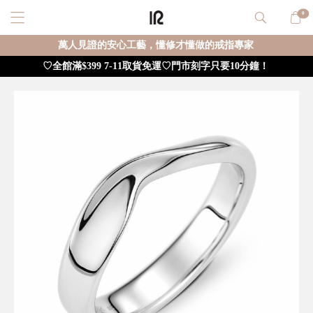
0
萬人見證的安心工藝，懂修才懂做的戒指專家
♡全館滿$399 7-11取貨免運♡門市刻字只要10分鐘！