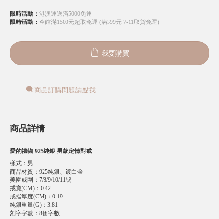
限時活動：
港澳運送滿5000免運
限時活動：
全館滿1500元超取免運 (滿399元 7-11取貨免運)
我要購買
商品訂購問題請點我
商品詳情
愛的禮物 925純銀 男款定情對戒
樣式
：
男
商品材質
：
925純銀、鍍白金
美圍戒圍
：
7/8/9/10/11號
戒寬(CM)
：
0.42
戒指厚度(CM)
：
0.19
純銀重量(G)
：
3.81
刻字字數
：
8個字數