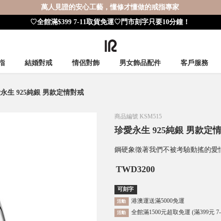
萬人見證的安心工藝，懂修才懂做的戒指專家
♡全館滿$399 7-11取貨免運♡門市刻字只要10分鐘！
指
結婚對戒
情侶對飾
男女飾品配件
客戶服務
永生 925純銀 男款定情對戒
商品編號
KSM515
珍愛永生 925純銀 男款定
鋼硬象徵著我們不被考驗動搖的愛
TWD
3200
可刻字
港澳運送滿5000免運
活動
全館滿1500元超取免運 (滿399元 7
活動