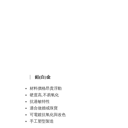
鉑(白)金
材料價格昂貴浮動
硬度高,不易氧化
抗過敏特性
適合做婚戒珠寶
可電鍍抗氧化與改色
手工塑型製造