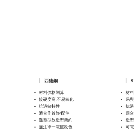
西德鋼
材料價格划算
材料
較硬度高,不易氧化
易與
抗過敏特性
抗過
適合作首飾/配件
適合
難塑型故造型簡約
造型
無法單一電鍍改色
可電