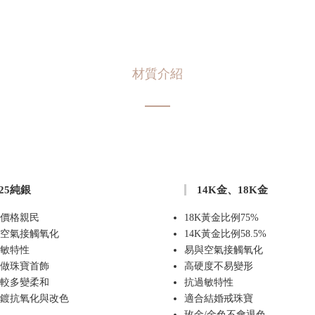
材質介紹
925純銀
14K金、18K金
價格親民
18K黃金比例75%
空氣接觸氧化
14K黃金比例58.5%
敏特性
易與空氣接觸氧化
做珠寶首飾
高硬度不易變形
較多變柔和
抗過敏特性
鍍抗氧化與改色
適合結婚戒珠寶
玫金/金色不會退色