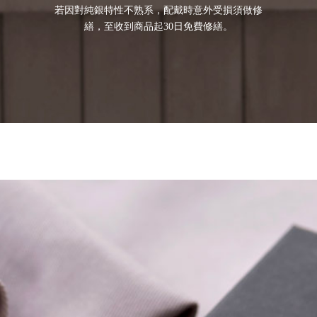
若因對純銀特性不熟系，配戴時意外受損須做修
繕，至收到商品起30日免費修繕。