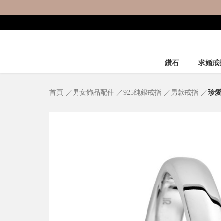
鑽石
求婚戒
首頁
男女飾品配件
925純銀戒指
男款戒指
珍愛