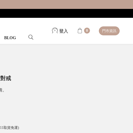
0
登入
門市資訊
BLOG
情對戒
情。
-11取貨免運)