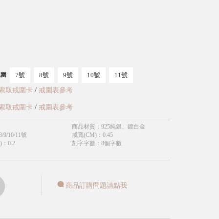
7號
8號
9號
10號
11號
戒圍
索取戒圍卡
/
戒圍表參考
索取戒圍卡
/
戒圍表參考
商品材質
：
925純銀、鍍白金
8/9/10/11號
戒寬(CM)
：
0.45
)
：
0.2
刻字字數
：
8個字數
商品訂購問題請點我