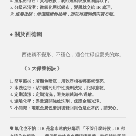
4. 溫柔對待它
：質地較軟，劇烈運動或搬重物請取下。
5. 分級來清潔
：微氧化用拭銀布，變黑就交給
IR 處理
。
※ 溫馨提醒：清潔鑲鑽飾品時，請記得避開鑽與寶石喔。
●
關於西德鋼
西德鋼不變形、不褪色，適合忙碌但愛美的妳。
《 5 大保養祕訣 》
1. 簡單擦拭
：若顏色暗沉，用乾淨棉布輕擦就發亮。
2. 水洗也行
：沾到髒污用中性洗劑洗完，記得擦乾。
3. 定期清潔
：定期清洗，避免細菌滋生/過敏。
4. 遠離化學
：盡量避開強效洗劑，保護金屬光澤。
5. 小知識
：電鍍金屬色磨損後變回銀色是正常的，請安心。
🛡️ 氧化也不怕！IR 是您永遠的好鄰居
「不管什麼時候，IR 都