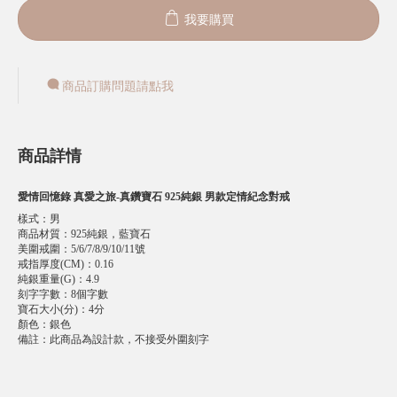
我要購買
商品訂購問題請點我
商品詳情
愛情回憶錄 真愛之旅-真鑽寶石 925純銀 男款定情紀念對戒
樣式
：
男
商品材質
：
925純銀，藍寶石
美圍戒圍
：
5/6/7/8/9/10/11號
戒指厚度(CM)
：
0.16
純銀重量(G)
：
4.9
刻字字數
：
8個字數
寶石大小(分)
：
4分
顏色
：
銀色
備註
：
此商品為設計款，不接受外圍刻字