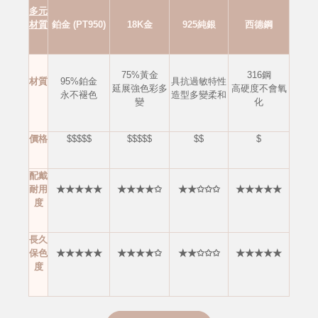
多元
材質
鉑金 (PT950)
18K金
925純銀
西德鋼
75%黃金
316鋼
材質
95%鉑金
具抗過敏特性
延展強色彩多
高硬度不會
氧
永不褪色
造型多變柔和
變
化
價格
$$$$$
$$$$$
$$
$
配戴
耐用
★★★★★
★★★★✩
★★✩✩✩
★★★★★
度
長久
保色
★★★★★
★★★★✩
★★✩✩✩
★★★★★
度