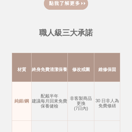
職人級三大承諾
材質
終身免費清潔保養
修改戒圍
維修保固
配戴半年
非客製商品
30 日非人為
純銀/鋼
建議每月回來免費
更換
免費修繕
保養健檢
(7日內)