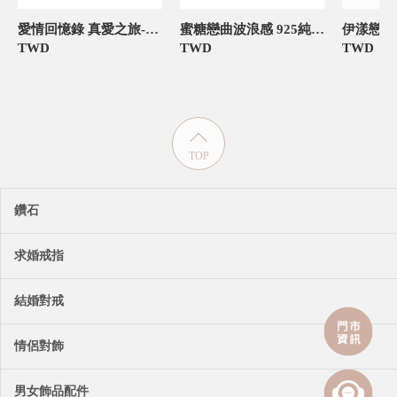
愛情回憶錄 真愛之旅-真鑽寶石 925純銀 女款定情紀念對戒
蜜糖戀曲波浪感 925純銀 定情對戒
TWD
TWD
TWD
TOP
鑽石
求婚戒指
結婚對戒
情侶對飾
男女飾品配件