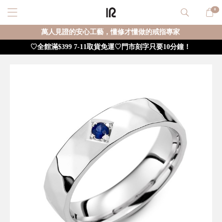
0
萬人見證的安心工藝，懂修才懂做的戒指專家
♡全館滿$399 7-11取貨免運♡門市刻字只要10分鐘！