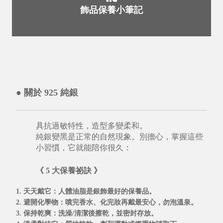
飾品保養小筆記
● 關於 925 純銀
具抗過敏特性，造型多變柔和。
純銀變黑是正常的自然現象。別擔心，掌握這些
小習慣，它就能陪你很久：
《 5 大保養祕訣 》
1. 天天戴它
：人體油脂是銀飾最好的保養品。
2. 避開化學物
：噴完香水、化完妝再戴最安心，勿泡溫泉。
3. 保持乾爽
：洗澡/清潔後擦乾，並密封存放。