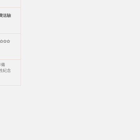
費送驗
✩✩✩
準備
性紀念