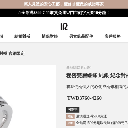
萬人見證的安心工藝，懂修才懂做的戒指專家
♡全館滿$399 7-11取貨免運♡門市刻字只要10分鐘！
指
結婚對戒
情侶對飾
男女飾品配件
客戶服務
對戒-官網限定
商品編號
KSH64
秘密雙層線條 純銀 紀念對
將我們兩個人的心化成兩條相隨的
TWD
3760-4260
可刻字
港澳運送滿5000免運
活動
全館滿1500元超取免運 (滿399元 7
活動