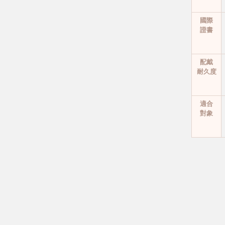
國際
證書
配戴
耐久度
適合
對象