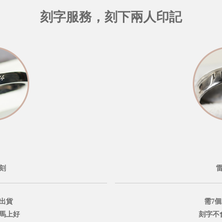
刻字服務，刻下兩人印記
刻
出貨
需7
鐘馬上好
刻字不