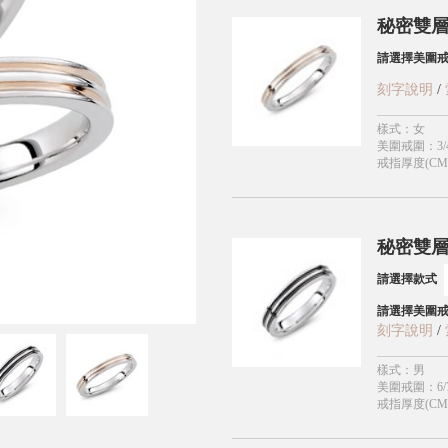
秘密雙層
請選擇美圍
刻字說明
/
樣式
：
女
美圍戒圍
：
3/
戒指厚度(CM
秘密雙層
請選擇款式
請選擇美圍
刻字說明
/
樣式
：
男
美圍戒圍
：
6/
戒指厚度(CM