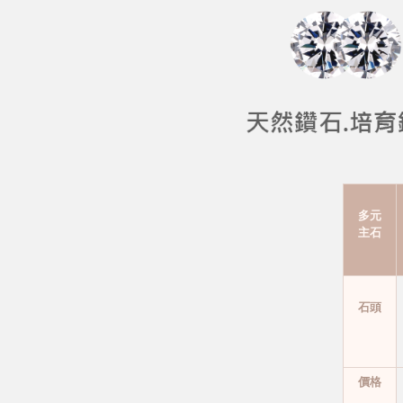
多元
主石
石頭
價格