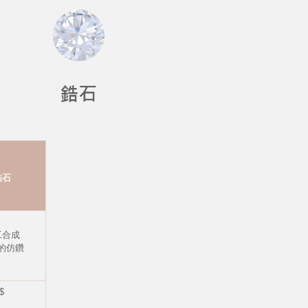
鋯石
工合成
的仿鑽
$