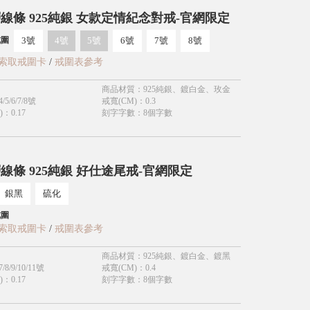
線條 925純銀 女款定情紀念對戒-官網限定
3號
4號
5號
6號
7號
8號
戒圍
索取戒圍卡
/
戒圍表參考
商品材質
：
925純銀、鍍白金、玫金
4/5/6/7/8號
戒寬(CM)
：
0.3
)
：
0.17
刻字字數
：
8個字數
線條 925純銀 好仕途尾戒-官網限定
銀黑
硫化
戒圍
索取戒圍卡
/
戒圍表參考
商品材質
：
925純銀、鍍白金、鍍黑
7/8/9/10/11號
戒寬(CM)
：
0.4
)
：
0.17
刻字字數
：
8個字數