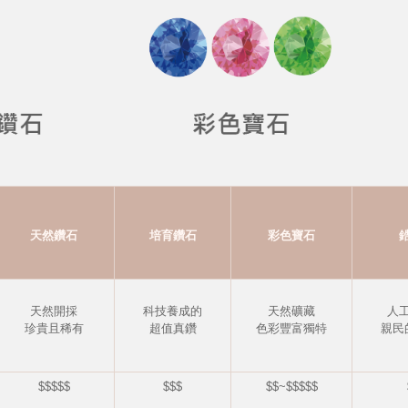
天然鑽石
培育鑽石
彩色寶石
天然開採
科技養成的
天然礦藏
人
珍貴且稀有
超值真鑽
色彩豐富獨特
親民
$$$$$
$$$
$$~$$$$$