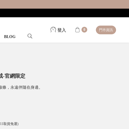
0
登入
門市資訊
BLOG
戒-官網限定
線條，永遠伴隨在身邊。
-11取貨免運)