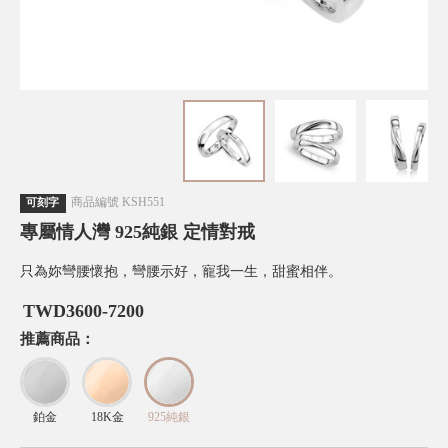
商品編號
KSH551
可刻字
專屬情人灣 925純銀 定情對戒
只為妳彎腰懷抱，彎腰示好，寵我一生，甜蜜相伴。
TWD
3600-7200
推薦商品：
鉑金
18K金
925純銀