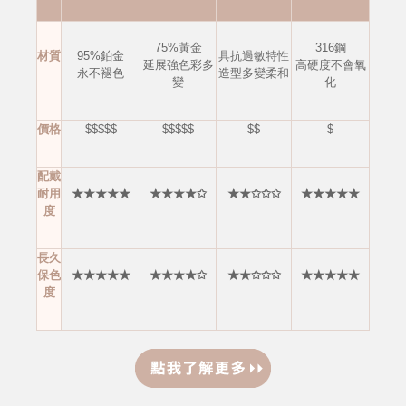
75%黃金
316鋼
材質
95%鉑金
具抗過敏特性
延展強色彩多
高硬度不會
氧
永不褪色
造型多變柔和
變
化
價格
$$$$$
$$$$$
$$
$
配戴
耐用
★★★★★
★★★★✩
★★✩✩✩
★★★★★
度
長久
保色
★★★★★
★★★★✩
★★✩✩✩
★★★★★
度