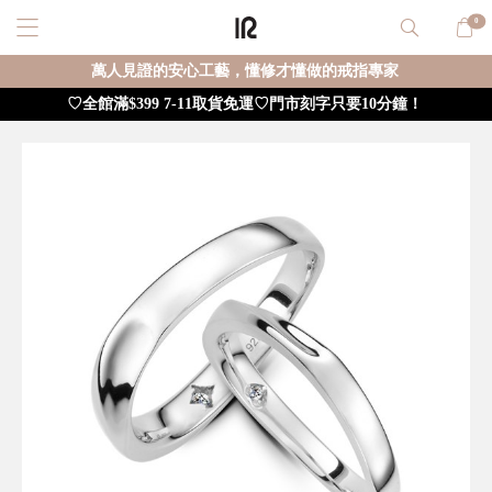
0
萬人見證的安心工藝，懂修才懂做的戒指專家
♡全館滿$399 7-11取貨免運♡門市刻字只要10分鐘！