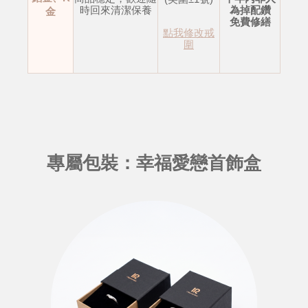
時回來清潔保養
為掉配鑽
金
免費修繕
點我修改戒
圍
專屬包裝：幸福愛戀首飾盒