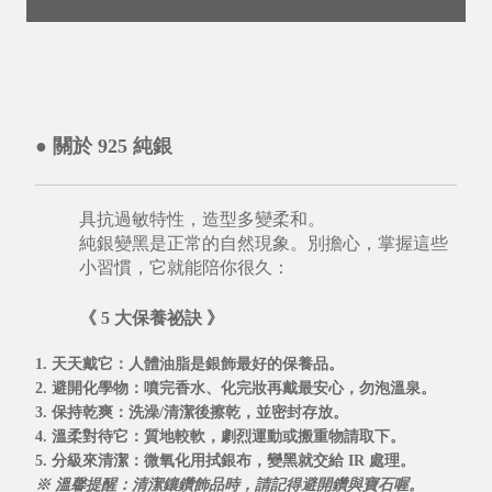
● 關於 925 純銀
具抗過敏特性，造型多變柔和。
純銀變黑是正常的自然現象。別擔心，掌握這些
小習慣，它就能陪你很久：
《 5 大保養祕訣 》
1. 天天戴它
：人體油脂是銀飾最好的保養品。
2. 避開化學物
：噴完香水、化完妝再戴最安心，勿泡溫泉。
3. 保持乾爽
：洗澡/清潔後擦乾，並密封存放。
4. 溫柔對待它
：質地較軟，劇烈運動或搬重物請取下。
5. 分級來清潔
：微氧化用拭銀布，變黑就交給
IR 處理
。
※ 溫馨提醒：清潔鑲鑽飾品時，請記得避開鑽與寶石喔。