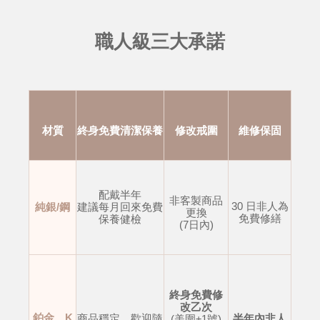
職人級三大承諾
材質
終身免費清潔保養
修改戒圍
維修保固
配戴半年
非客製商品
30 日非人為
純銀/鋼
建議每月回來免費
更換
免費修繕
保養健檢
(7日內)
終身免費修
改乙次
鉑金、K
商品穩定，歡迎隨
半年內非人
(美圍±1號)