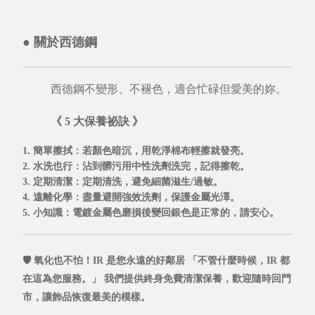
●
關於西德鋼
西德鋼不變形、不褪色，適合忙碌但愛美的妳。
《 5 大保養祕訣 》
1. 簡單擦拭
：若顏色暗沉，用乾淨棉布輕擦就發亮。
2. 水洗也行
：沾到髒污用中性洗劑洗完，記得擦乾。
3. 定期清潔
：定期清洗，避免細菌滋生/過敏。
4. 遠離化學
：盡量避開強效洗劑，保護金屬光澤。
5. 小知識
：電鍍金屬色磨損後變回銀色是正常的，請安心。
🛡️ 氧化也不怕！IR 是您永遠的好鄰居
「不管什麼時候，IR 都
在這為您服務。」
我們提供
終身免費清潔保養，
歡迎隨時回門
市，讓飾品恢復最美的模樣。