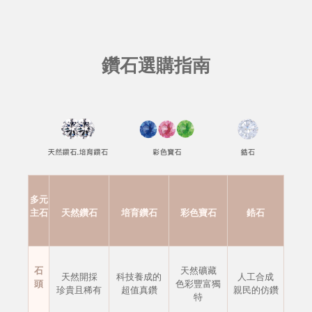
鑽石選購指南
多元
主石
天然鑽石
培育鑽石
彩色寶石
鋯石
石
天然礦藏
天然開採
科技養成的
人工合成
頭
色彩豐富獨
珍貴且稀有
超值真鑽
親民的仿鑽
特