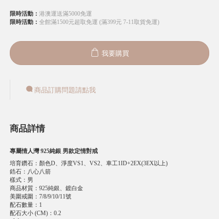
限時活動：
港澳運送滿5000免運
限時活動：
全館滿1500元超取免運 (滿399元 7-11取貨免運)
我要購買
商品訂購問題請點我
商品詳情
專屬情人灣 925純銀 男款定情對戒
培育鑽石
：
顏色D、淨度VS1、VS2、車工1ID+2EX(3EX以上)
鋯石
：
八心八箭
樣式
：
男
商品材質
：
925純銀、鍍白金
美圍戒圍
：
7/8/9/10/11號
配石數量
：
1
配石大小 (CM)
：
0.2