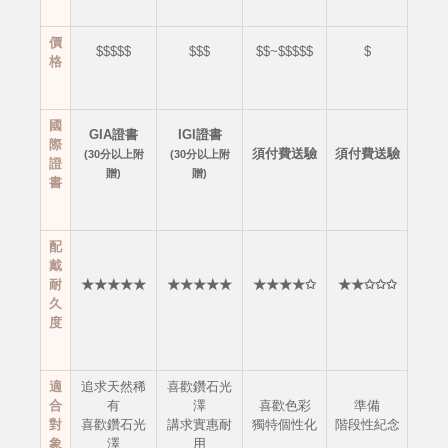
價
$$$$$
$$$
$$~$$$$$
$
格
國
GIA證書
IGI證書
際
須付費送驗
須付費送驗
(30分以上附
(30分以上附
證
贈)
贈)
書
配
戴
耐
★★★★★
★★★★★
★★★★✩
★★✩✩✩
久
度
適
追求天然稀
喜歡鑽石光
合
有
澤
喜歡色彩
準備
對
喜歡鑽石光
講求實惠耐
獨特個性化
階段性紀念
象
澤
用