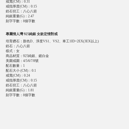
戒寬(CM)
：
0.31
戒指厚度(CM)
：
0.15
鋯石切工
：
八心八箭
純銀重量(G)
：
2.47
刻字字數
：
8個字數
專屬情人灣 925純銀 女款定情對戒
培育鑽石
：
顏色D、淨度VS1、VS2、車工1ID+2EX(3EX以上)
鋯石
：
八心八箭
樣式
：
女
商品材質
：
925純銀、鍍白金
美圍戒圍
：
4/5/6/7/8號
配石數量
：
1
配石大小 (CM)
：
0.1
戒寬(CM)
：
0.24
戒指厚度(CM)
：
0.15
鋯石切工
：
八心八箭
純銀重量(G)
：
1.81
刻字字數
：
8個字數