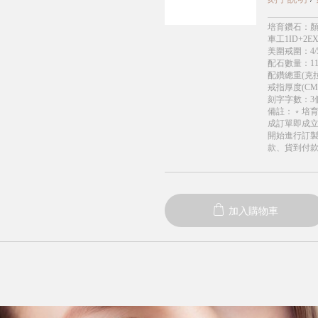
培育鑽石
：
顏
車工1ID+2EX
美圍戒圍
：
4/
配石數量
：
1
配鑽總重(克拉
戒指厚度(CM
刻字字數
：
3
備註
：
﹡培
成訂單即成
開始進行訂製
款、貨到付
加入購物車