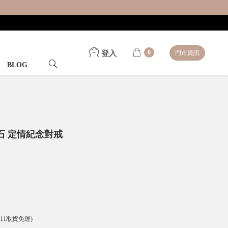
0
登入
門市資訊
BLOG
石 定情紀念對戒
-11取貨免運)