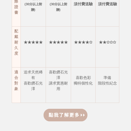
際
須付費送驗
須付費送驗
(30分以上附
(30分以上附
證
贈)
贈)
書
配
戴
耐
★★★★★
★★★★★
★★★★✩
★★✩✩✩
久
度
適
追求天然稀
喜歡鑽石光
合
有
澤
喜歡色彩
準備
對
喜歡鑽石光
講求實惠耐
獨特個性化
階段性紀念
象
澤
用