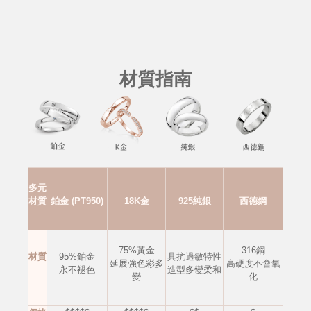
材質指南
多元
材質
鉑金 (PT950)
18K金
925純銀
西德鋼
75%黃金
316鋼
材質
95%鉑金
具抗過敏特性
延展強色彩多
高硬度不會
氧
永不褪色
造型多變柔和
變
化