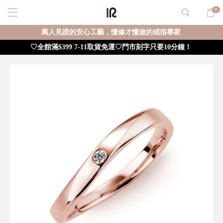
0
萬人見證的安心工藝，懂修才懂做的戒指專家
♡全館滿$399 7-11取貨免運♡門市刻字只要10分鐘！