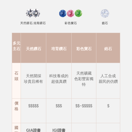
多元
主石
天然鑽石
培育鑽石
彩色寶石
鋯石
石
天然礦藏
天然開採
科技養成的
人工合成
頭
色彩豐富獨
珍貴且稀有
超值真鑽
親民的仿鑽
特
價
$$$$$
$$$
$$~$$$$$
$
格
國
GIA證書
IGI證書