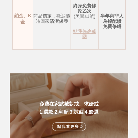
終身免費修
改乙次
鉑金、K
商品穩定，歡迎隨
半年內非人
(美圍±1號)
時回來清潔保養
為掉配鑽
金
免費修繕
點我修改戒
圍
免費在家試戴對戒、求婚戒
1.選款 2.宅配 3.試戴 4.歸還