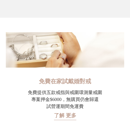
免費在家試戴婚對戒
免費提供五款戒指與戒圍環測量戒圍
專案押金$6000，無購買仍會歸還
試營運期間免運費
了解 更多