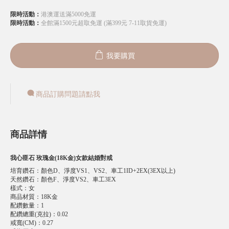
限時活動：
港澳運送滿5000免運
限時活動：
全館滿1500元超取免運 (滿399元 7-11取貨免運)
我要購買
商品訂購問題請點我
商品詳情
我心匪石 玫瑰金(18K金)女款結婚對戒
培育鑽石
：
顏色D、淨度VS1、VS2、車工1ID+2EX(3EX以上)
天然鑽石
：
顏色F、淨度VS2、車工3EX
樣式
：
女
商品材質
：
18K金
配鑽數量
：
1
配鑽總重(克拉)
：
0.02
戒寬(CM)
：
0.27