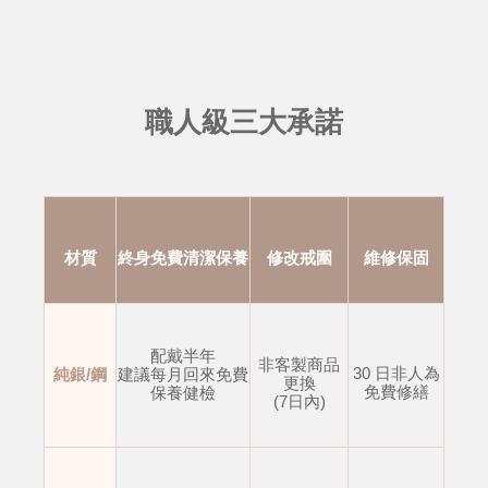
職人級三大承諾
材質
終身免費清潔保養
修改戒圍
維修保固
配戴半年
非客製商品
30 日非人為
純銀/鋼
建議每月回來免費
更換
免費修繕
保養健檢
(7日內)