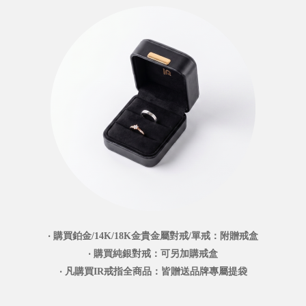
‧ 購買鉑金/14K/18K金貴金屬對戒/單戒：附贈戒盒
‧ 購買純銀對戒：可另加購戒盒
‧ 凡購買IR戒指全商品：皆贈送品牌專屬提袋