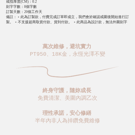
戒指厚度(CM)
：
0.2
刻字字數
：
8個字數
訂製天數
：
20個工作天
備註
：
﹡此為訂製款，付費完成訂單即成立，我們會於確認戒圍後開始進行訂
製。 ﹡不支援超商取貨付款、貨到付款。 ﹡此商品為設計款，無法外圍刻字
萬次維修，避坑實力
PT950、18K金，永恆光澤不變
終身守護，隨妳成長
免費清潔、美圍內調乙次
理性承諾，安心修繕
半年內非人為掉鑽免費維修