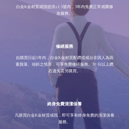
白金K金材質戒指提供±1.5號內，3年內免費正常戒圍修
改服務。
修繕服務
自購買日起1年內，白金K金材質配鑽或戒台非因人為因
素脫落、傾斜之情形，可享免費修繕服務。30 分以上鑽
石遺失需另購買。
終身免費清潔保養
凡購買白金K金材質戒指，即可享有終身免費的清潔保養
服務。