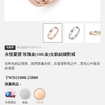
商品編號
KQ8W554
可刻字
永恆凝望 玫瑰金(18K金)女款結婚對戒
在時光的記憶裡，我們踏遍永恆，在凝望對視之中，望見心中最深
的渴望
TWD
21000-23800
推薦商品：
天然寶石
鉑金
18K金