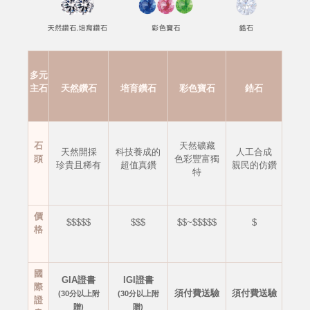
多元
主石
天然鑽石
培育鑽石
彩色寶石
鋯石
石
天然礦藏
天然開採
科技養成的
人工合成
頭
色彩豐富獨
珍貴且稀有
超值真鑽
親民的仿鑽
特
價
$$$$$
$$$
$$~$$$$$
$
格
國
GIA證書
IGI證書
際
須付費送驗
須付費送驗
(30分以上附
(30分以上附
證
贈)
贈)