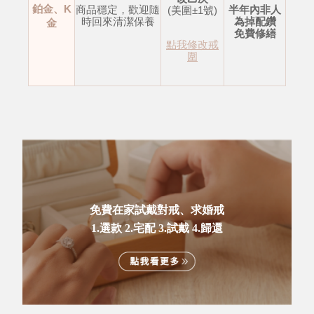
鉑金、K
商品穩定，歡迎隨
半年內非人
(美圍±1號)
時回來清潔保養
為掉配鑽
金
免費修繕
點我修改戒
圍
免費在家試戴對戒、求婚戒
1.選款 2.宅配 3.試戴 4.歸還