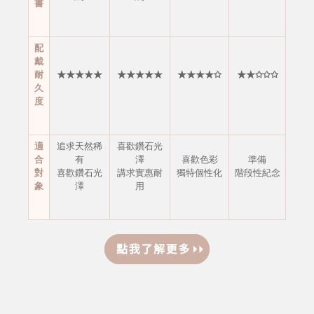
書
配
戴
耐
★★★★★
★★★★★
★★★★✩
★★✩✩✩
久
度
適
追求天然稀
喜歡鑽石光
合
有
澤
喜歡色彩
準備
對
喜歡鑽石光
講求實惠耐
獨特個性化
階段性紀念
象
澤
用