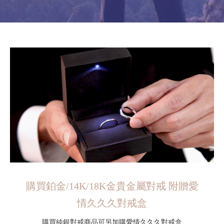
購買鉑金/14K/18K金貴金屬對戒 附贈愛
情久久久對戒盒
購買純銀對戒商品可另加購愛情久久久對戒盒