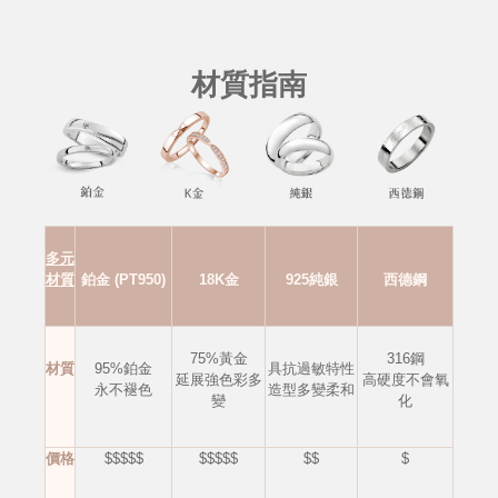
材質指南
多元
材質
鉑金 (PT950)
18K金
925純銀
西德鋼
75%黃金
316鋼
材質
95%鉑金
具抗過敏特性
延展強色彩多
高硬度不會
氧
永不褪色
造型多變柔和
變
化
價格
$$$$$
$$$$$
$$
$