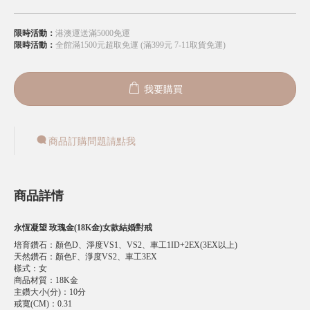
限時活動：
港澳運送滿5000免運
限時活動：
全館滿1500元超取免運 (滿399元 7-11取貨免運)
我要購買
商品訂購問題請點我
商品詳情
永恆凝望 玫瑰金(18K金)女款結婚對戒
培育鑽石
：
顏色D、淨度VS1、VS2、車工1ID+2EX(3EX以上)
天然鑽石
：
顏色F、淨度VS2、車工3EX
樣式
：
女
商品材質
：
18K金
主鑽大小(分)
：
10分
戒寬(CM)
：
0.31