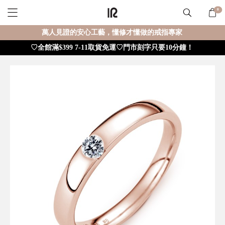
0
萬人見證的安心工藝，懂修才懂做的戒指專家
♡全館滿$399 7-11取貨免運♡門市刻字只要10分鐘！