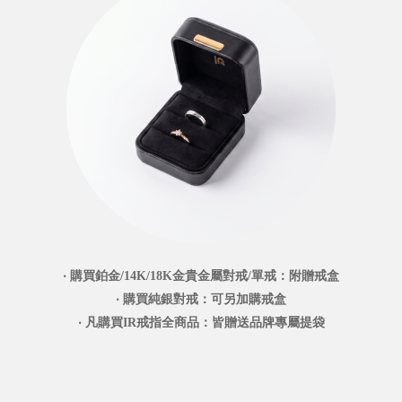
‧ 購買鉑金/14K/18K金貴金屬對戒/單戒：附贈戒盒
‧ 購買純銀對戒：可另加購戒盒
‧ 凡購買IR戒指全商品：皆贈送品牌專屬提袋