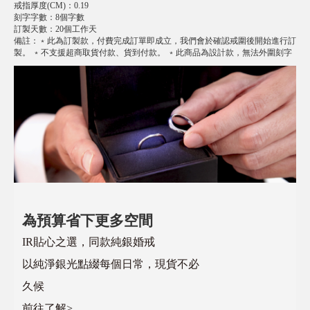
戒指厚度(CM)
：
0.19
刻字字數
：
8個字數
訂製天數
：
20個工作天
備註
：
﹡此為訂製款，付費完成訂單即成立，我們會於確認戒圍後開始進行訂
製。 ﹡不支援超商取貨付款、貨到付款。 ﹡此商品為設計款，無法外圍刻字
為預算省下更多空間
IR貼心之選，同款純銀婚戒
以純淨銀光點綴每個日常，現貨不必
久候
前往了解>