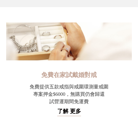
免費在家試戴婚對戒
免費提供五款戒指與戒圍環測量戒圍
專案押金$6000，無購買仍會歸還
試營運期間免運費
了解 更多