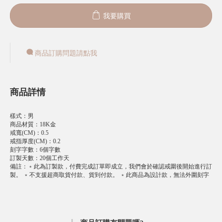
我要購買
商品訂購問題請點我
商品詳情
樣式
：
男
商品材質
：
18K金
戒寬(CM)
：
0.5
戒指厚度(CM)
：
0.2
刻字字數
：
6個字數
訂製天數
：
20個工作天
備註
：
﹡此為訂製款，付費完成訂單即成立，我們會於確認戒圍後開始進行訂
製。 ﹡不支援超商取貨付款、貨到付款。 ﹡此商品為設計款，無法外圍刻字