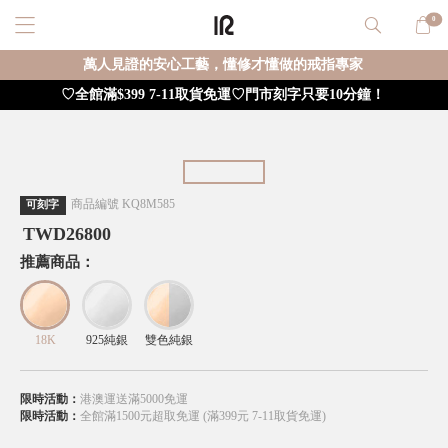
0
萬人見證的安心工藝，懂修才懂做的戒指專家
♡全館滿$399 7-11取貨免運♡門市刻字只要10分鐘！
商品編號
KQ8M585
可刻字
TWD
26800
推薦商品：
18K
925純銀
雙色純銀
限時活動：
港澳運送滿5000免運
限時活動：
全館滿1500元超取免運 (滿399元 7-11取貨免運)