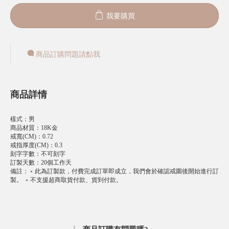
我要購買
商品訂購問題請點我
商品詳情
樣式
：
男
商品材質
：
18K金
戒寬(CM)
：
0.72
戒指厚度(CM)
：
0.3
刻字字數
：
不可刻字
訂製天數
：
20個工作天
備註
：
﹡此為訂製款，付費完成訂單即成立，我們會於確認戒圍後開始進行訂
製。 ﹡不支援超商取貨付款、貨到付款。