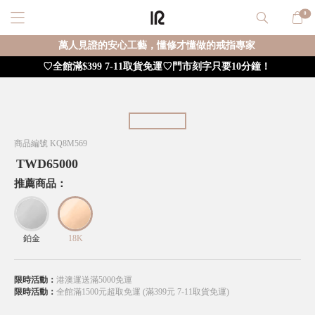
0
萬人見證的安心工藝，懂修才懂做的戒指專家
♡全館滿$399 7-11取貨免運♡門市刻字只要10分鐘！
商品編號
KQ8M569
TWD
65000
推薦商品：
鉑金
18K
限時活動：
港澳運送滿5000免運
限時活動：
全館滿1500元超取免運 (滿399元 7-11取貨免運)