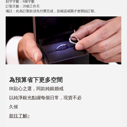
刻字字數
：
6個字數
訂製天數
：
20個工作天
備註
：
此為訂製款須先付費完成，並確認戒圍才會開始訂製。
為預算省下更多空間
IR貼心之選，同款純銀婚戒
以純淨銀光點綴每個日常，現貨不必
久候
前往了解>