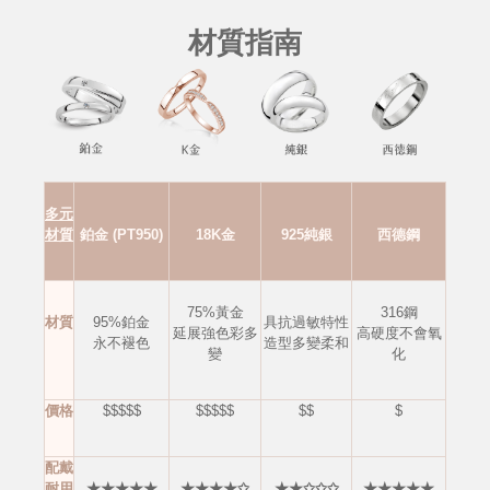
材質指南
多元
材質
鉑金 (PT950)
18K金
925純銀
西德鋼
75%黃金
316鋼
材質
95%鉑金
具抗過敏特性
延展強色彩多
高硬度不會
氧
永不褪色
造型多變柔和
變
化
價格
$$$$$
$$$$$
$$
$
配戴
耐用
★★★★★
★★★★✩
★★✩✩✩
★★★★★