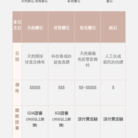
多元
主石
天然鑽石
培育鑽石
彩色寶石
鋯石
石
天然礦藏
天然開採
科技養成的
人工合成
頭
色彩豐富獨
珍貴且稀有
超值真鑽
親民的仿鑽
特
價
$$$$$
$$$
$$~$$$$$
$
格
國
GIA證書
IGI證書
際
須付費送驗
須付費送驗
(30分以上附
(30分以上附
證
贈)
贈)
書