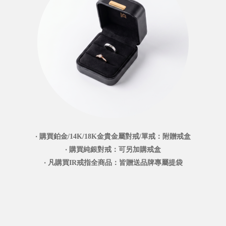
‧ 購買鉑金/14K/18K金貴金屬對戒/單戒：附贈戒盒
‧ 購買純銀對戒：可另加購戒盒
‧ 凡購買IR戒指全商品：皆贈送品牌專屬提袋