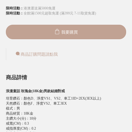
限時活動：
港澳運送滿5000免運
限時活動：
全館滿1500元超取免運 (滿399元 7-11取貨免運)
我要購買
商品訂購問題請點我
商品詳情
浪漫童話 玫瑰金(18K金)男款結婚對戒
培育鑽石
：
顏色D、淨度VS1、VS2、車工1ID+2EX(3EX以上)
天然鑽石
：
顏色F、淨度VS2、車工3EX
樣式
：
男
商品材質
：
18K金
主鑽大小(分)
：
10分
戒寬(CM)
：
0.3
戒指厚度(CM)
：
0.2