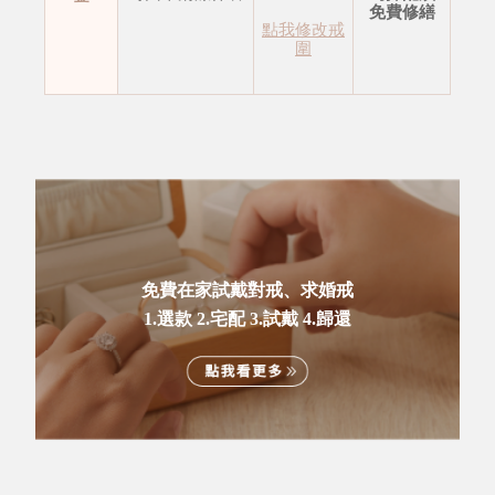
免費修繕
點我修改戒
圍
免費在家試戴對戒、求婚戒
1.選款 2.宅配 3.試戴 4.歸還