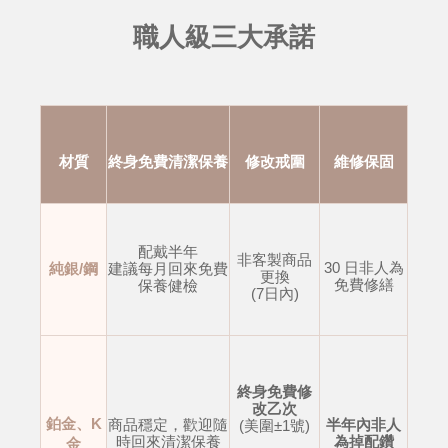
職人級三大承諾
材質
終身免費清潔保養
修改戒圍
維修保固
配戴半年
非客製商品
30 日非人為
純銀/鋼
建議每月回來免費
更換
免費修繕
保養健檢
(7日內)
終身免費修
改乙次
鉑金、K
商品穩定，歡迎隨
半年內非人
(美圍±1號)
時回來清潔保養
為掉配鑽
金