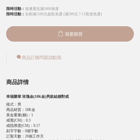
限時活動：
港澳運送滿5000免運
限時活動：
全館滿1500元超取免運 (滿399元 7-11取貨免運)
我要購買
商品訂購問題請點我
商品詳情
幸福樂章 玫瑰金(18K金)男款結婚對戒
樣式
：
男
商品材質
：
18K金
黃金重量(錢)
：
1
戒寬(CM)
：
0.3
戒指厚度(CM)
：
0.17
刻字字數
：
8個字數
訂製天數
：
20個工作天