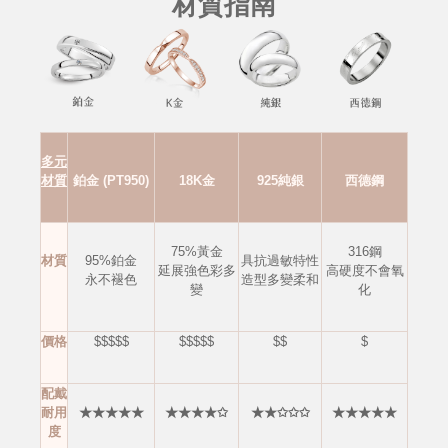
材質指南
多元
材質
鉑金 (PT950)
18K金
925純銀
西德鋼
75%黃金
316鋼
材質
95%鉑金
具抗過敏特性
延展強色彩多
高硬度不會
氧
永不褪色
造型多變柔和
變
化
價格
$$$$$
$$$$$
$$
$
配戴
耐用
★★★★★
★★★★✩
★★✩✩✩
★★★★★
度