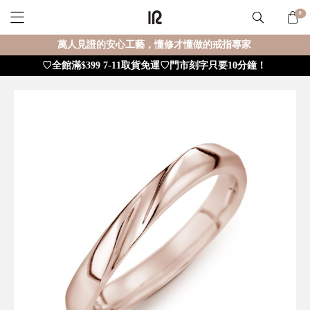
0
萬人見證的安心工藝，懂修才懂做的戒指專家
♡全館滿$399 7-11取貨免運♡門市刻字只要10分鐘！