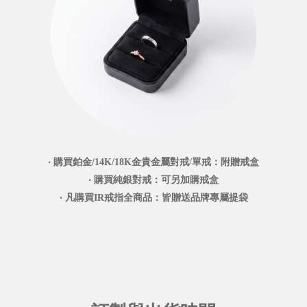
‧ 購買鉑金/14K/18K金貴金屬對戒/單戒：附贈戒盒
‧ 購買純銀對戒：可另加購戒盒
‧ 凡購買IR戒指全商品：皆贈送品牌專屬提袋