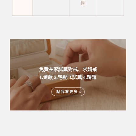
圍
免費在家試戴對戒、求婚戒
1.選款 2.宅配 3.試戴 4.歸還