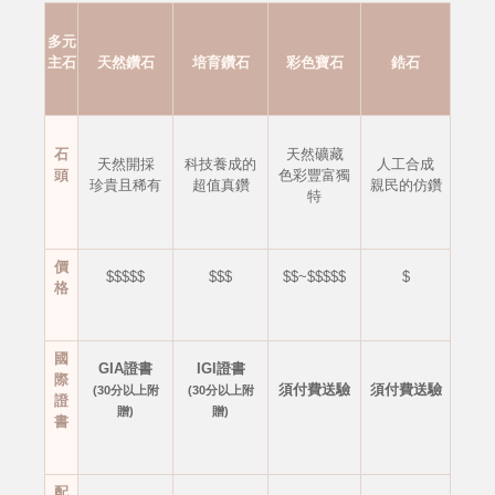
多元
主石
天然鑽石
培育鑽石
彩色寶石
鋯石
石
天然礦藏
天然開採
科技養成的
人工合成
頭
色彩豐富獨
珍貴且稀有
超值真鑽
親民的仿鑽
特
價
$$$$$
$$$
$$~$$$$$
$
格
國
GIA證書
IGI證書
際
須付費送驗
須付費送驗
(30分以上附
(30分以上附
證
贈)
贈)
書
配