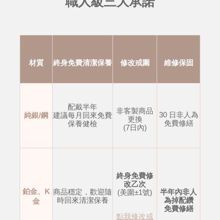
職人級三大承諾
材質
終身免費清潔保養
修改戒圍
維修保固
配戴半年
非客製商品
30 日非人為
純銀/鋼
建議每月回來免費
更換
免費修繕
保養健檢
(7日內)
終身免費修
改乙次
鉑金、K
商品穩定，歡迎隨
半年內非人
(美圍±1號)
時回來清潔保養
為掉配鑽
金
免費修繕
點我修改戒