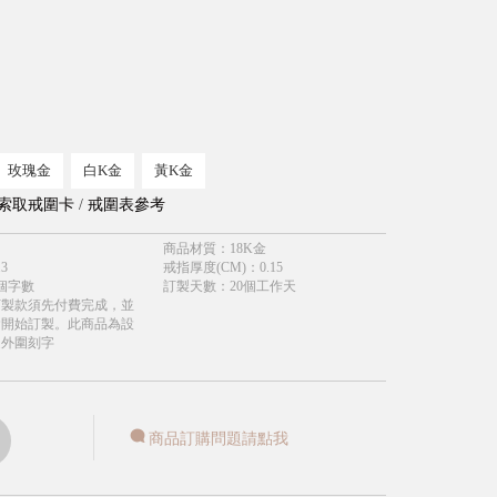
玫瑰金
白K金
黃K金
索取戒圍卡
/
戒圍表參考
商品材質
：
18K金
.3
戒指厚度(CM)
：
0.15
個字數
訂製天數
：
20個工作天
訂製款須先付費完成，並
會開始訂製。此商品為設
受外圍刻字
商品訂購問題請點我