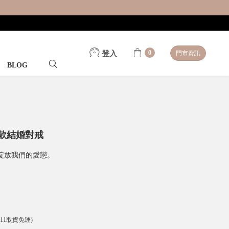
0
登入
門市資訊
BLOG
男款結婚對戒
綻放我們的愛戀。
-11取貨免運)