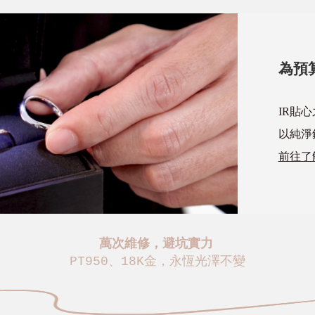
為預
IR貼
以純淨
前往了
萬次維修，避坑實力
PT950、18K金，永恆光澤不變