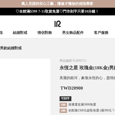
萬人見證的安心工藝，懂修才懂做的戒指專家
♡全館滿$399 7-11取貨免運♡門市刻字只要10分鐘！
指
結婚對戒
情侶對飾
男女飾品配件
客戶服務
金)男款結婚對戒
商品編號
KQ8M512
永恆之星 玫瑰金(18K金)
美麗的銀河，象徵永恆的心，盡情
TWD
20900
可刻字
港澳運送滿5000免運
活動
全館滿1500元超取免運 (滿399元 7
活動