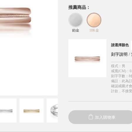
推薦商品：
鉑金
18K金
請選擇顏色
刻字說明
/
樣式
：
男
戒寬(CM)
：
0
刻字字數
：
8
備註
：
此為
確認戒圍才
計款，不接
加入購物車