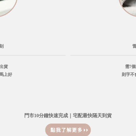
刻
出貨
需7
鐘馬上好
刻字不
門市10分鐘快速完成｜宅配最快隔天到貨