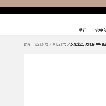
鑽石
求婚戒
首頁
結婚對戒
男款婚戒
永恆之星 玫瑰金(18K