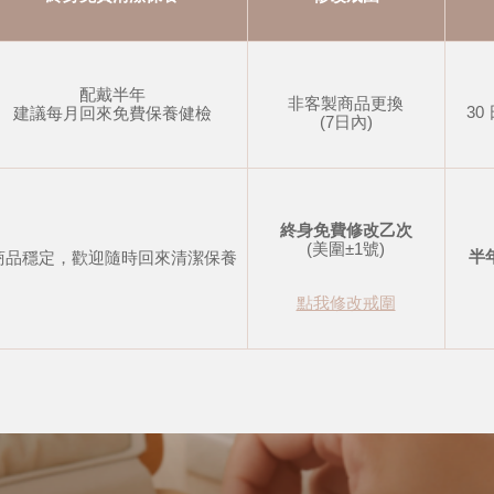
配戴半年
非客製商品更換
30
建議每月回來免費保養健檢
(7日內)
終身免費修改乙次
(美圍±1號)
半
商品穩定，歡迎隨時回來清潔保養
點我修改戒圍