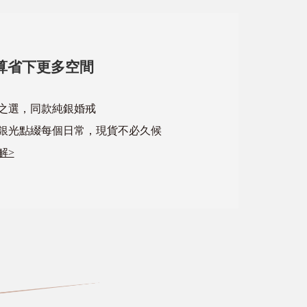
算省下更多空間
心之選，同款純銀婚戒
銀光點綴每個日常，現貨不必久候
解>