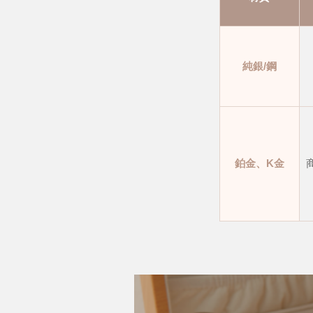
純銀/鋼
鉑金、K金