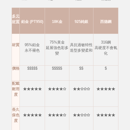
多元
材質
鉑金 (PT950)
18K金
925純銀
西德鋼
75%黃金
316鋼
材質
95%鉑金
具抗過敏特性
延展強色彩多
高硬度不會
氧
永不褪色
造型多變柔和
變
化
價格
$$$$$
$$$$$
$$
$
配戴
耐用
★★★★★
★★★★✩
★★✩✩✩
★★★★★
度
長久
保色
★★★★★
★★★★✩
★★✩✩✩
★★★★★
度