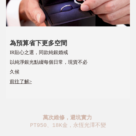
為預算省下更多空間
IR貼心之選，同款純銀婚戒
以純淨銀光點綴每個日常，現貨不必
久候
前往了解>
萬次維修，避坑實力
PT950、18K金，永恆光澤不變