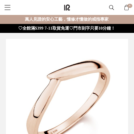
0
萬人見證的安心工藝，懂修才懂做的戒指專家
♡全館滿$399 7-11取貨免運♡門市刻字只要10分鐘！