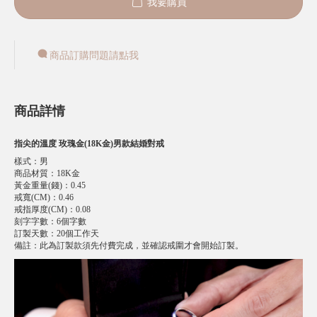
我要購買
商品訂購問題請點我
商品詳情
指尖的溫度 玫瑰金(18K金)男款結婚對戒
樣式
：
男
商品材質
：
18K金
黃金重量(錢)
：
0.45
戒寬(CM)
：
0.46
戒指厚度(CM)
：
0.08
刻字字數
：
6個字數
訂製天數
：
20個工作天
備註
：
此為訂製款須先付費完成，並確認戒圍才會開始訂製。