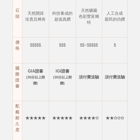
石
天然礦藏
天然開採
科技養成的
人工合成
頭
色彩豐富獨
珍貴且稀有
超值真鑽
親民的仿鑽
特
價
$$$$$
$$$
$$~$$$$$
$
格
國
GIA證書
IGI證書
際
須付費送驗
須付費送驗
(30分以上附
(30分以上附
證
贈)
贈)
書
配
戴
耐
★★★★★
★★★★★
★★★★✩
★★✩✩✩
久
度