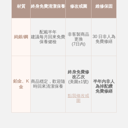
材質
終身免費清潔保養
修改戒圍
維修保固
配戴半年
非客製商品
30 日非人為
純銀/鋼
建議每月回來免費
更換
免費修繕
保養健檢
(7日內)
終身免費修
改乙次
鉑金、K
商品穩定，歡迎隨
半年內非人
(美圍±1號)
時回來清潔保養
為掉配鑽
金
免費修繕
點我修改戒
圍