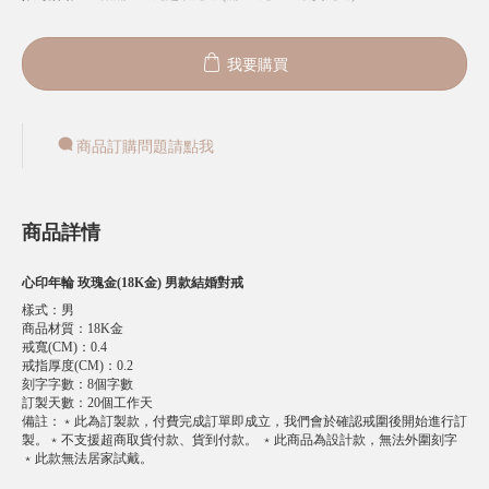
我要購買
商品訂購問題請點我
商品詳情
心印年輪 玫瑰金(18K金) 男款結婚對戒
樣式
：
男
商品材質
：
18K金
戒寬(CM)
：
0.4
戒指厚度(CM)
：
0.2
刻字字數
：
8個字數
訂製天數
：
20個工作天
備註
：
﹡此為訂製款，付費完成訂單即成立，我們會於確認戒圍後開始進行訂
製。﹡不支援超商取貨付款、貨到付款。 ﹡此商品為設計款，無法外圍刻字
﹡此款無法居家試戴。