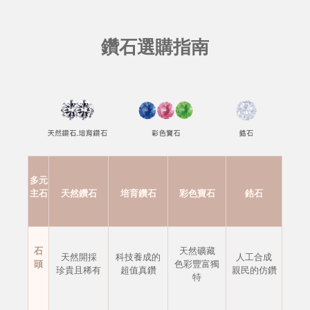
鑽石選購指南
多元
主石
天然鑽石
培育鑽石
彩色寶石
鋯石
石
天然礦藏
天然開採
科技養成的
人工合成
頭
色彩豐富獨
珍貴且稀有
超值真鑽
親民的仿鑽
特