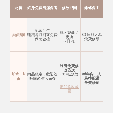
材質
終身免費清潔保養
修改戒圍
維修保固
配戴半年
非客製商品
30 日非人為
純銀/鋼
建議每月回來免費
更換
免費修繕
保養健檢
(7日內)
終身免費修
改乙次
鉑金、K
商品穩定，歡迎隨
半年內非人
(美圍±1號)
時回來清潔保養
為掉配鑽
金
免費修繕
點我修改戒
圍