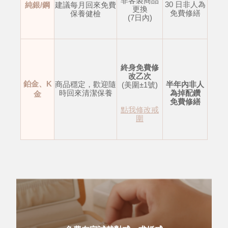
非客製商品
30 日非人為
純銀/鋼
建議每月回來免費
更換
免費修繕
保養健檢
(7日內)
終身免費修
改乙次
鉑金、K
商品穩定，歡迎隨
半年內非人
(美圍±1號)
時回來清潔保養
為掉配鑽
金
免費修繕
點我修改戒
圍