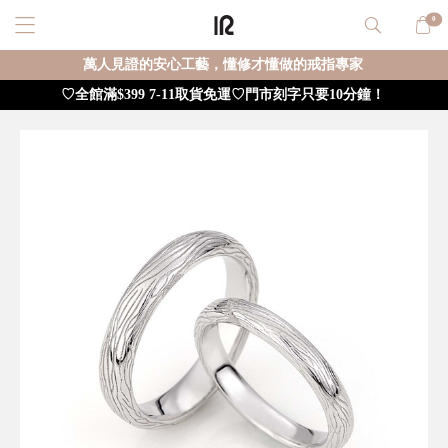
0
萬人見證的安心工藝，懂修才懂做的戒指專家
♡全館滿$399 7-11取貨免運♡門市刻字只要10分鐘！