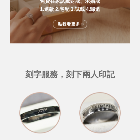
免費在家試戴對戒、求婚戒
1.選款 2.宅配 3.試戴 4.歸還
刻字服務，刻下兩人印記