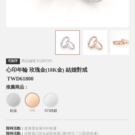
商品編號
KQ8H565
可刻字
心印年輪 玫瑰金(18K金) 結婚對戒
TWD
61800
推薦商品：
鉑金
18K
925純銀
限時活動：
港澳運送滿5000免運
限時活動：
全館滿1500元超取免運 (滿399元 7-11取貨免運)