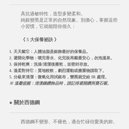
具抗過敏特性，造型多變柔和。
純銀變黑是正常的自然現象。別擔心，掌握這些
小習慣，它就能陪你很久：
《 5 大保養祕訣 》
1. 天天戴它
：人體油脂是銀飾最好的保養品。
2. 避開化學物
：噴完香水、化完妝再戴最安心，勿泡溫泉。
3. 保持乾爽
：洗澡/清潔後擦乾，並密封存放。
4. 溫柔對待它
：質地較軟，劇烈運動或搬重物請取下。
5. 分級來清潔
：微氧化用拭銀布，變黑就交給
IR 處理
。
※ 溫馨提醒：清潔鑲鑽飾品時，請記得避開鑽與寶石喔。
●
關於西德鋼
西德鋼不變形、不褪色，適合忙碌但愛美的妳。