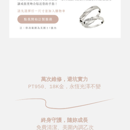
萬次維修，避坑實力
PT950、18K金，永恆光澤不變
終身守護，隨妳成長
免費清潔、美圍內調乙次