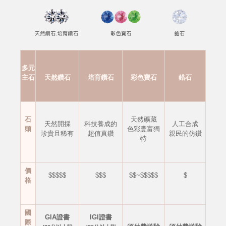
多元
主石
天然鑽石
培育鑽石
彩色寶石
鋯石
石
天然礦藏
天然開採
科技養成的
人工合成
頭
色彩豐富獨
珍貴且稀有
超值真鑽
親民的仿鑽
特
價
$$$$$
$$$
$$~$$$$$
$
格
國
GIA證書
IGI證書
際