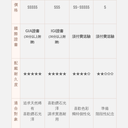
價
$$$$$
$$$
$$~$$$$$
$
格
國
GIA證書
IGI證書
際
須付費送驗
須付費送驗
(30分以上附
(30分以上附
證
贈)
贈)
書
配
戴
耐
★★★★★
★★★★★
★★★★✩
★★✩✩✩
久
度
適
追求天然稀
喜歡鑽石光
合
有
澤
喜歡色彩
準備
對
喜歡鑽石光
講求實惠耐
獨特個性化
階段性紀念
象
澤
用