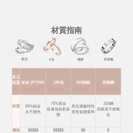
材質指南
多元
材質
鉑金 (PT950)
18K金
925純銀
西德鋼
75%黃金
316鋼
材質
95%鉑金
具抗過敏特性
延展強色彩多
高硬度不會
氧
永不褪色
造型多變柔和
變
化
價格
$$$$$
$$$$$
$$
$