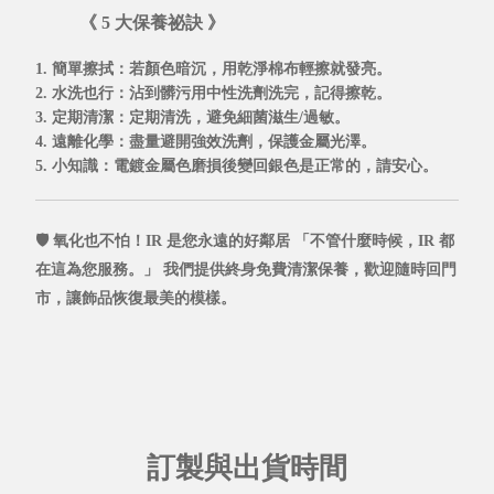
《 5 大保養祕訣 》
1. 簡單擦拭
：若顏色暗沉，用乾淨棉布輕擦就發亮。
2. 水洗也行
：沾到髒污用中性洗劑洗完，記得擦乾。
3. 定期清潔
：定期清洗，避免細菌滋生/過敏。
4. 遠離化學
：盡量避開強效洗劑，保護金屬光澤。
5. 小知識
：電鍍金屬色磨損後變回銀色是正常的，請安心。
🛡️ 氧化也不怕！IR 是您永遠的好鄰居
「不管什麼時候，IR 都
在這為您服務。」
我們提供
終身免費清潔保養，
歡迎隨時回門
市，讓飾品恢復最美的模樣。
訂製與出貨時間