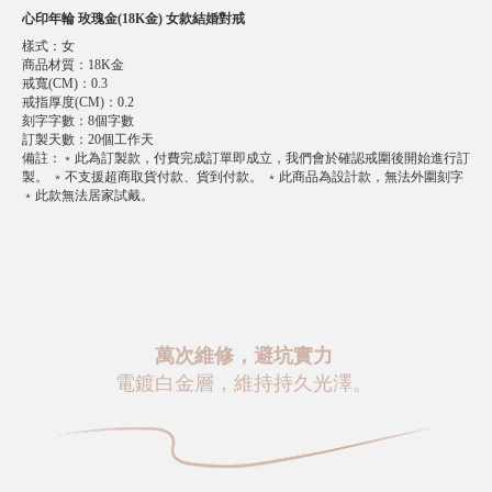
心印年輪 玫瑰金(18K金) 女款結婚對戒
樣式
：
女
商品材質
：
18K金
戒寬(CM)
：
0.3
戒指厚度(CM)
：
0.2
刻字字數
：
8個字數
訂製天數
：
20個工作天
備註
：
﹡此為訂製款，付費完成訂單即成立，我們會於確認戒圍後開始進行訂
製。 ﹡不支援超商取貨付款、貨到付款。 ﹡此商品為設計款，無法外圍刻字
﹡此款無法居家試戴。
萬次維修，避坑實力
電鍍白金層，維持持久光澤。