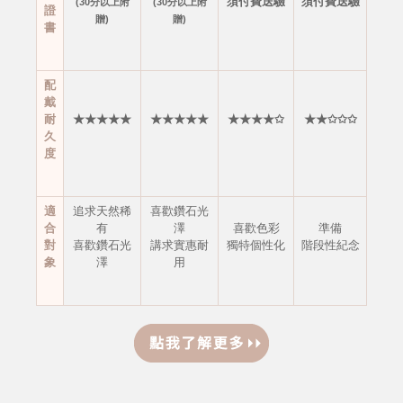
須付費送驗
須付費送驗
(30分以上附
(30分以上附
證
贈)
贈)
書
配
戴
耐
★★★★★
★★★★★
★★★★✩
★★✩✩✩
久
度
適
追求天然稀
喜歡鑽石光
合
有
澤
喜歡色彩
準備
對
喜歡鑽石光
講求實惠耐
獨特個性化
階段性紀念
象
澤
用