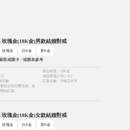
 玫瑰金(18K金)男款結婚對戒
玫瑰金
白K金
黃K金
索取戒圍卡
/
戒圍表參考
商品材質
：
18K金
.35
戒指厚度(CM)
：
0.2
個字數
訂製天數
：
20個工作天
訂製款須先付費完成，並
會開始訂製。
 玫瑰金(18K金)女款結婚對戒
玫瑰金
白K金
黃K金