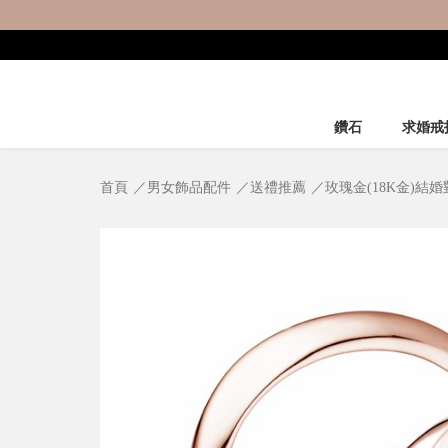
鑽石
求婚戒
首頁
男女飾品配件
送禮推薦
玫瑰金(18K金)結