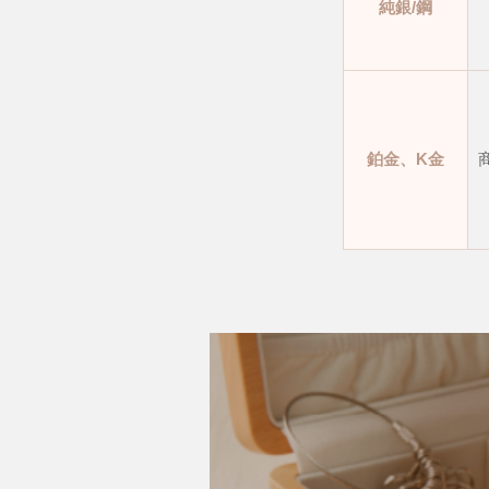
純銀/鋼
鉑金、K金