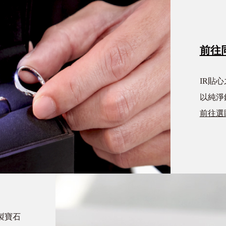
前往
IR貼
以純淨
前往選
製寶石