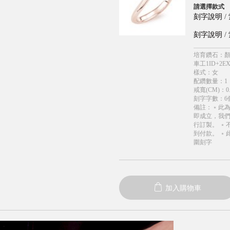
請選擇款式
刻字說明
/
刻字說明
/
培育鑽石
：
顏
車工1ID+2EX
樣式
：
女
配鑽數量
：
1
戒寬(CM)
：
0
刻字字數
：
6
備註
：
﹡此
即成立，我
行訂製。 ﹡
到付款。 ﹡
圍刻字
加入購物車