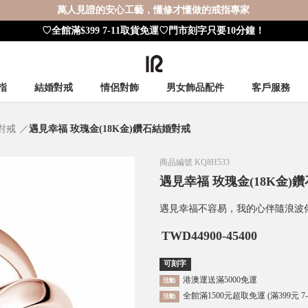
萬人見證的安心工藝，懂修才懂做的戒指專家
♡全館滿$399 7-11取貨免運♡門市刻字只要10分鐘！
指
結婚對戒
情侶對飾
男女飾品配件
客戶服務
婚對戒
遇見幸福 玫瑰金(18K金)鑽石結婚對戒
商品編號
KQ8H533
遇見幸福 玫瑰金(18K金)
遇見幸福不容易，我的心伴隨浪波
TWD
44900-45400
可刻字
港澳運送滿5000免運
活動
全館滿1500元超取免運 (滿399元 7
活動