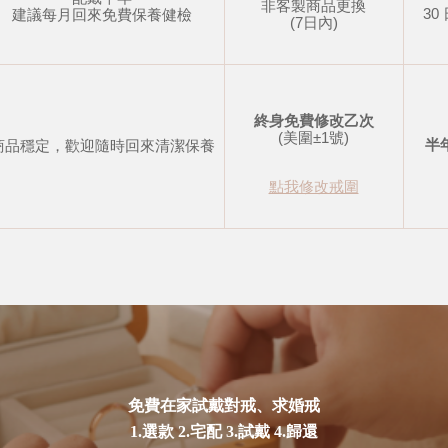
非客製商品更換
30
建議每月回來免費保養健檢
(7日內)
終身免費修改乙次
(美圍±1號)
半
商品穩定，歡迎隨時回來清潔保養
點我修改戒圍
免費在家試戴對戒、求婚戒
1.選款 2.宅配 3.試戴 4.歸還