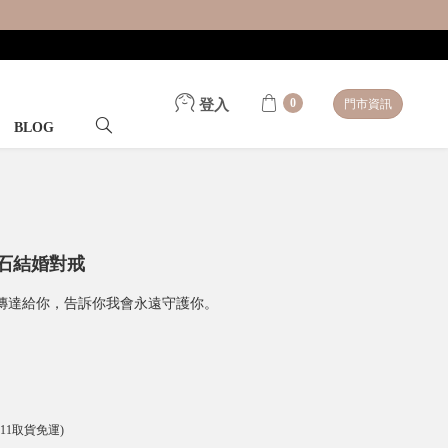
0
登入
門市資訊
BLOG
鑽石結婚對戒
傳達給你，告訴你我會永遠守護你。
-11取貨免運)