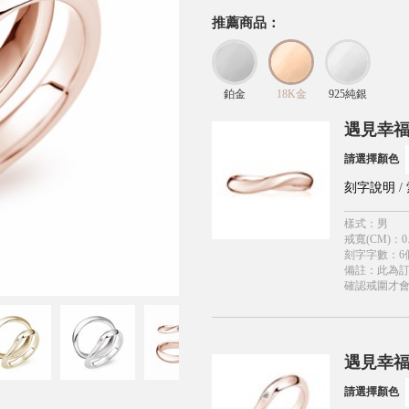
推薦商品：
鉑金
18K金
925純銀
遇見幸福
請選擇顏色
刻字說明
/
樣式
：
男
戒寬(CM)
：
0
刻字字數
：
6
備註
：
此為
確認戒圍才
遇見幸福
請選擇顏色