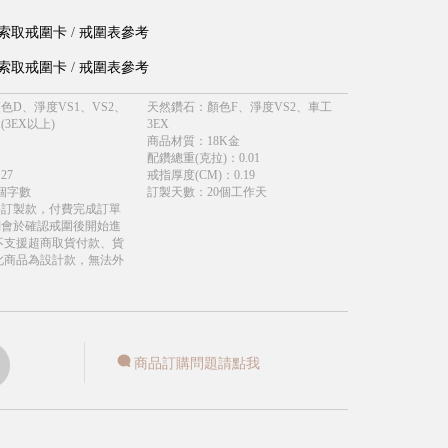
索取戒圍卡
/
戒圍表參考
索取戒圍卡
/
戒圍表參考
色D、淨度VS1、VS2、
天然鑽石
：
顏色F、淨度VS2、車工
(3EX以上)
3EX
商品材質
：
18K金
配鑽總重(克拉)
：
0.01
.27
戒指厚度(CM)
：
0.19
個字數
訂製天數
：
20個工作天
為訂製款，付費完成訂單
們會於確認戒圍後開始進
不支援超商取貨付款、貨
此商品為設計款，無法外
商品訂購問題請點我