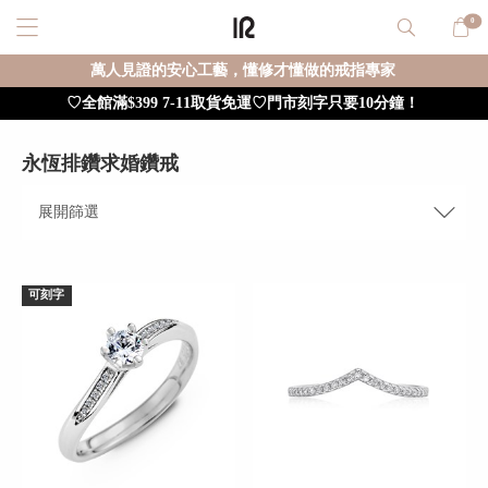
0
萬人見證的安心工藝，懂修才懂做的戒指專家
♡全館滿$399 7-11取貨免運♡門市刻字只要10分鐘！
永恆排鑽求婚鑽戒
展開
篩選
可刻字
重新篩選
確定