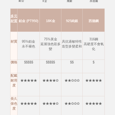
多元
材質
鉑金 (PT950)
18K金
925純銀
西德鋼
75%黃金
316鋼
材質
95%鉑金
具抗過敏特性
延展強色彩多
高硬度不會
氧
永不褪色
造型多變柔和
變
化
價格
$$$$$
$$$$$
$$
$
配戴
耐用
★★★★★
★★★★✩
★★✩✩✩
★★★★★
度
長久
保色
★★★★★
★★★★✩
★★✩✩✩
★★★★★
度