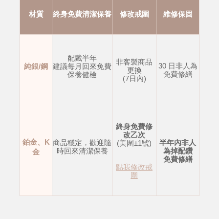
材質
終身免費清潔保養
修改戒圍
維修保固
配戴半年
非客製商品
30 日非人為
純銀/鋼
建議每月回來免費
更換
免費修繕
保養健檢
(7日內)
終身免費修
改乙次
鉑金、K
商品穩定，歡迎隨
半年內非人
(美圍±1號)
時回來清潔保養
為掉配鑽
金
免費修繕
點我修改戒
圍