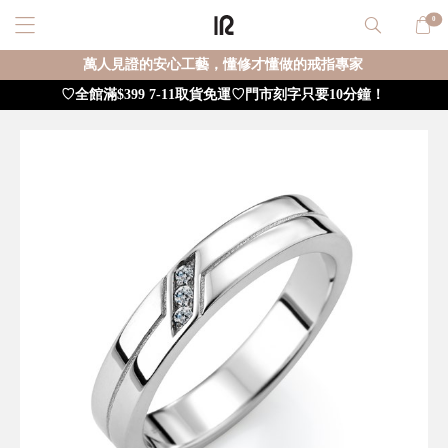
0
萬人見證的安心工藝，懂修才懂做的戒指專家
♡全館滿$399 7-11取貨免運♡門市刻字只要10分鐘！