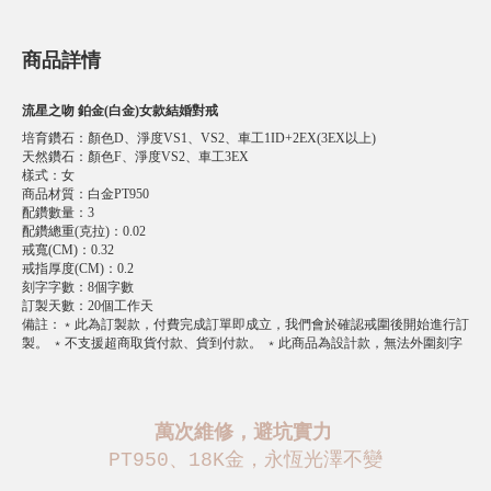
商品詳情
流星之吻 鉑金(白金)女款結婚對戒
培育鑽石
：
顏色D、淨度VS1、VS2、車工1ID+2EX(3EX以上)
天然鑽石
：
顏色F、淨度VS2、車工3EX
樣式
：
女
商品材質
：
白金PT950
配鑽數量
：
3
配鑽總重(克拉)
：
0.02
戒寬(CM)
：
0.32
戒指厚度(CM)
：
0.2
刻字字數
：
8個字數
訂製天數
：
20個工作天
備註
：
﹡此為訂製款，付費完成訂單即成立，我們會於確認戒圍後開始進行訂
製。 ﹡不支援超商取貨付款、貨到付款。 ﹡此商品為設計款，無法外圍刻字
萬次維修，避坑實力
PT950、18K金，永恆光澤不變