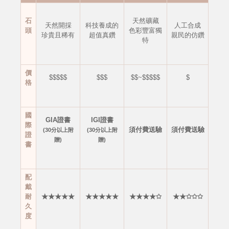
石
天然礦藏
天然開採
科技養成的
人工合成
頭
色彩豐富獨
珍貴且稀有
超值真鑽
親民的仿鑽
特
價
$$$$$
$$$
$$~$$$$$
$
格
國
GIA證書
IGI證書
際
須付費送驗
須付費送驗
(30分以上附
(30分以上附
證
贈)
贈)
書
配
戴
耐
★★★★★
★★★★★
★★★★✩
★★✩✩✩
久
度