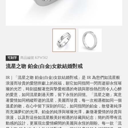
商品編號
KPW562
可刻字
流星之吻 鉑金(白金)女款結婚對戒
IR｜「流星之吻 鉑金(白金)女款結婚對戒」是 IR 為您們如流星般
浪漫而珍貴的愛戀所獻上的祝福，願它如同指間一閃而逝卻永恆璀
璨的光芒，時刻提醒著您與摯愛相遇的奇蹟與那份熱烈而令人心醉
的愛意，如同流星劃過天際，留下永恆的回憶。「流星之吻」寓意
著愛情如同稍縱即逝的流星，美麗而珍貴，每一次相遇都如同一個
溫柔的吻，在心中留下深刻的印記，如同指間的鉑金，散發著純淨
而充滿夢幻的光澤。鉑金的純淨與璀璨光澤，象徵著愛情的珍貴與
浪漫，以及對這份如流星般美好相遇的珍藏與紀念；簡約而帶有流
動感的設計，更展現出愛情瞬間的美麗與永恆的期盼。每一款「流