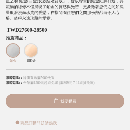
星之吻 鉑金(白金)女款結婚對戒」，皆以珍貴的鉑金細膩打造，其
流暢的線條不僅展現了鉑金的質感與光芒，更象徵著您們之間如流
星般浪漫而珍貴的愛戀，在指間圈住您們之間那份熱烈而令人心
醉、值得永遠珍藏的愛意。
TWD
27600-28500
推薦商品：
鉑金
18K金
限時活動：
港澳運送滿5000免運
限時活動：
全館滿1500元超取免運 (滿399元 7-11取貨免運)
我要購買
商品訂購問題請點我