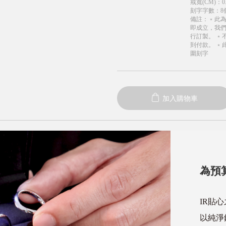
戒寬(CM)
：
0
刻字字數
：
8
備註
：
﹡此
即成立，我
行訂製。 ﹡
到付款。 ﹡
圍刻字
加入購物車
為預
IR貼
以純淨