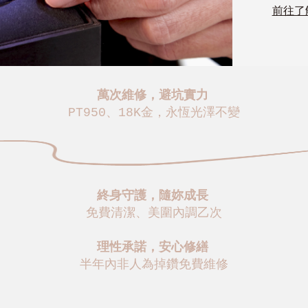
前往了
萬次維修，避坑實力
PT950、18K金，永恆光澤不變
終身守護，隨妳成長
免費清潔、美圍內調乙次
理性承諾，安心修繕
半年內非人為掉鑽免費維修