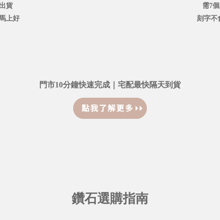
出貨
需7
鐘馬上好
刻字不
門市10分鐘快速完成｜宅配最快隔天到貨
鑽石選購指南