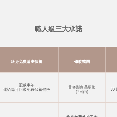
職人級三大承諾
終身免費清潔保養
修改戒圍
配戴半年
非客製商品更換
30
建議每月回來免費保養健檢
(7日內)