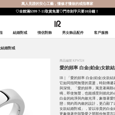
萬人見證的安心工藝，懂修才懂做的戒指專家
♡全館滿$399 7-11取貨免運♡門市刻字只要10分鐘！
指
結婚對戒
情侶對飾
男女飾品配件
客戶服務
款結婚對戒
商品編號
KPW524
愛的頻率 白金(鉑金)女款
IR｜「愛的頻率 白金(鉑金)女款
它如同指間無聲的震盪，時刻傳遞
與深情。「愛的頻率」寓意著兩顆
鳴，即使無聲，也能感受到彼此的
白金的純淨與內斂光澤，象徵著愛
戀；簡約而內斂的設計，更凸顯了這
女款結婚對戒」，皆以珍貴的白金
更象徵著您與摯愛之間那份無需言