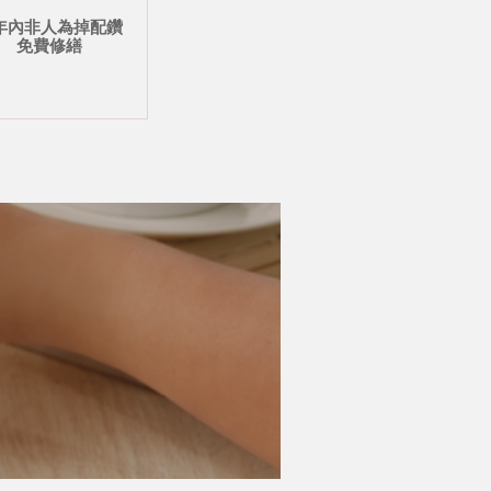
年內非人為掉配鑽
免費修繕