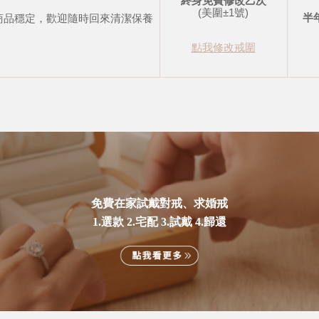
終身免費修改乙次
(美圍±1號)
半
商品穩定，歡迎隨時回來清潔保養
點我修改戒圍
免費在家試戴對戒、求婚戒
1.選款 2.宅配 3.試戴 4.歸還