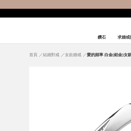
鑽石
求婚戒
首頁
結婚對戒
女款婚戒
愛的頻率 白金(鉑金)女