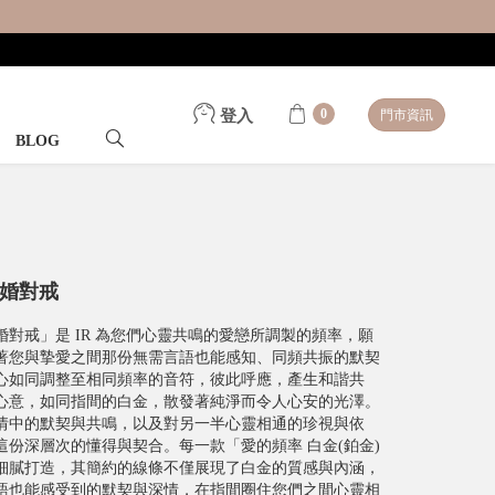
0
登入
門市資訊
BLOG
結婚對戒
結婚對戒」是 IR 為您們心靈共鳴的愛戀所調製的頻率，願
著您與摯愛之間那份無需言語也能感知、同頻共振的默契
心如同調整至相同頻率的音符，彼此呼應，產生和諧共
心意，如同指間的白金，散發著純淨而令人心安的光澤。
情中的默契與共鳴，以及對另一半心靈相通的珍視與依
份深層次的懂得與契合。每一款「愛的頻率 白金(鉑金)
細膩打造，其簡約的線條不僅展現了白金的質感與內涵，
語也能感受到的默契與深情，在指間圈住您們之間心靈相