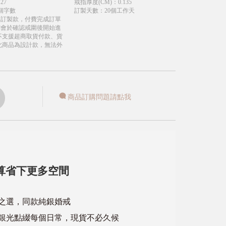
.27
戒指厚度(CM)
：
0.135
個字數
訂製天數
：
20個工作天
為訂製款，付費完成訂單
們會於確認戒圍後開始進
不支援超商取貨付款、貨
此商品為設計款，無法外
商品訂購問題請點我
算省下更多空間
心之選，同款純銀婚戒
銀光點綴每個日常，現貨不必久候