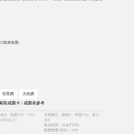
-11取貨免運)
培育鑽
天然鑽
索取戒圍卡
/
戒圍表參考
色D、淨度VS1、VS2、
天然鑽石
：
顏色F、淨度VS2、車工
(3EX以上)
3EX
商品材質
：
白金PT950
配鑽總重(克拉)
：
0.09