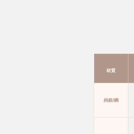
材質
純銀/鋼