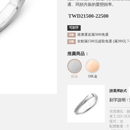
通、同頻共振的愛戀頻率。
TWD
21500-22500
可刻字
港澳運送滿5000免運
活動
全館滿1500元超取免運 (滿399元 7
活動
推薦商品：
鉑金
18K金
請選擇款式
刻字說明
/
培育鑽石
：
顏
車工1ID+2EX
樣式
：
女
配鑽數量
：
9