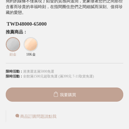
簡約的線條不僅展現了鉑金的質感與溫潤，更象徵著您們之間那些
含蓄而珍貴的幸福時刻，在指間圈住您們之間細膩而深刻、值得珍
藏的愛戀。
TWD
48000-65000
推薦商品：
鉑金
18K金
限時活動：
港澳運送滿5000免運
限時活動：
全館滿1500元超取免運 (滿399元 7-11取貨免運)
我要購買
商品訂購問題請點我