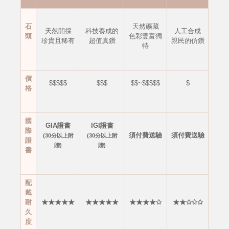
石
天然礦藏
天然開採
科技養成的
人工合成
頭
色彩豐富獨
珍貴且稀有
超值真鑽
親民的仿鑽
特
價
$$$$$
$$$
$$~$$$$$
$
格
國
GIA證書
IGI證書
際
須付費送驗
須付費送驗
(30分以上附
(30分以上附
證
贈)
贈)
書
配
戴
耐
★★★★★
★★★★★
★★★★✩
★★✩✩✩
久
度