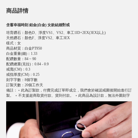
商品詳情
含蓄幸福時刻 鉑金(白金) 女款結婚對戒
培育鑽石
：
顏色D、淨度VS1、VS2、車工1ID+2EX(3EX以上)
天然鑽石
：
顏色F、淨度VS2、車工3EX
樣式
：
女
商品材質
：
白金PT950
白金重量(錢)
：
1.33
配鑽數量
：
84 ~ 90
配鑽總重(克拉)
：
0.84 - 0.9
戒寬(CM)
：
0.3
戒指厚度(CM)
：
0.25
刻字字數
：
8個字數
訂製天數
：
20個工作天
備註
：
﹡此為訂製款，付費完成訂單即成立，我們會於確認戒圍後開始進行訂
製。 ﹡不支援超商取貨付款、貨到付款。 ﹡此商品為設計款，無法外圍刻字