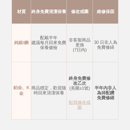
材質
終身免費清潔保養
修改戒圍
維修保固
配戴半年
非客製商品
30 日非人為
純銀/鋼
建議每月回來免費
更換
免費修繕
保養健檢
(7日內)
終身免費修
改乙次
鉑金、K
商品穩定，歡迎隨
半年內非人
(美圍±1號)
時回來清潔保養
為掉配鑽
金
免費修繕
點我修改戒
圍