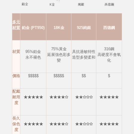
多元
材質
鉑金 (PT950)
18K金
925純銀
西德鋼
75%黃金
316鋼
材質
95%鉑金
具抗過敏特性
延展強色彩多
高硬度不會
氧
永不褪色
造型多變柔和
變
化
價格
$$$$$
$$$$$
$$
$
配戴
耐用
★★★★★
★★★★✩
★★✩✩✩
★★★★★
度
長久
保色
★★★★★
★★★★✩
★★✩✩✩
★★★★★
度