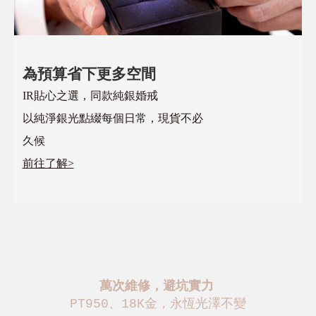
為預算省下更多空間
IR貼心之選，同款純銀婚戒
以純淨銀光點綴每個日常，現貨不必
久候
前往了解>
萬次維修，避坑實力
PT950、18K金，永恆光澤不變