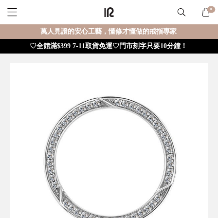
0
萬人見證的安心工藝，懂修才懂做的戒指專家
♡全館滿$399 7-11取貨免運♡門市刻字只要10分鐘！