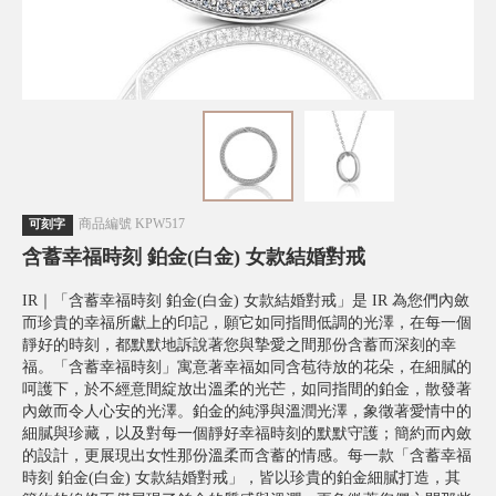
商品編號
KPW517
可刻字
含蓄幸福時刻 鉑金(白金) 女款結婚對戒
IR｜「含蓄幸福時刻 鉑金(白金) 女款結婚對戒」是 IR 為您們內斂
而珍貴的幸福所獻上的印記，願它如同指間低調的光澤，在每一個
靜好的時刻，都默默地訴說著您與摯愛之間那份含蓄而深刻的幸
福。「含蓄幸福時刻」寓意著幸福如同含苞待放的花朵，在細膩的
呵護下，於不經意間綻放出溫柔的光芒，如同指間的鉑金，散發著
內斂而令人心安的光澤。鉑金的純淨與溫潤光澤，象徵著愛情中的
細膩與珍藏，以及對每一個靜好幸福時刻的默默守護；簡約而內斂
的設計，更展現出女性那份溫柔而含蓄的情感。每一款「含蓄幸福
時刻 鉑金(白金) 女款結婚對戒」，皆以珍貴的鉑金細膩打造，其