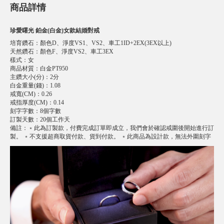
商品詳情
珍愛曙光 鉑金(白金)女款結婚對戒
培育鑽石
：
顏色D、淨度VS1、VS2、車工1ID+2EX(3EX以上)
天然鑽石
：
顏色F、淨度VS2、車工3EX
樣式
：
女
商品材質
：
白金PT950
主鑽大小(分)
：
2分
白金重量(錢)
：
1.08
戒寬(CM)
：
0.26
戒指厚度(CM)
：
0.14
刻字字數
：
8個字數
訂製天數
：
20個工作天
備註
：
﹡此為訂製款，付費完成訂單即成立，我們會於確認戒圍後開始進行訂
製。 ﹡不支援超商取貨付款、貨到付款。 ﹡此商品為設計款，無法外圍刻字