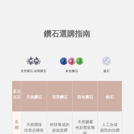
鑽石選購指南
多元
主石
天然鑽石
培育鑽石
彩色寶石
鋯石
石
天然礦藏
天然開採
科技養成的
人工合成
頭
色彩豐富獨
珍貴且稀有
超值真鑽
親民的仿鑽
特