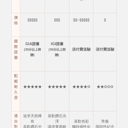
價
$$$$$
$$$
$$~$$$$$
$
格
國
GIA證書
IGI證書
際
須付費送驗
須付費送驗
(30分以上附
(30分以上附
證
贈)
贈)
書
配
戴
耐
★★★★★
★★★★★
★★★★✩
★★✩✩✩
久
度
適
追求天然稀
喜歡鑽石光
合
有
澤
喜歡色彩
準備
對
喜歡鑽石光
講求實惠耐
獨特個性化
階段性紀念