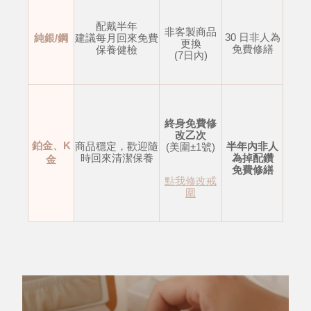
配戴半年
非客製商品
30 日非人為
純銀/鋼
建議每月回來免費
更換
免費修繕
保養健檢
(7日內)
終身免費修
改乙次
鉑金、K
商品穩定，歡迎隨
半年內非人
(美圍±1號)
時回來清潔保養
為掉配鑽
金
免費修繕
點我修改戒
圍