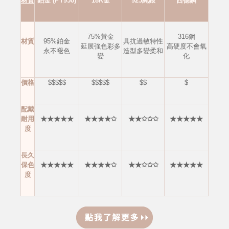
材質
鉑金 (PT950)
18K金
925純銀
西德鋼
75%黃金
316鋼
材質
95%鉑金
具抗過敏特性
延展強色彩多
高硬度不會
氧
永不褪色
造型多變柔和
變
化
價格
$$$$$
$$$$$
$$
$
配戴
耐用
★★★★★
★★★★✩
★★✩✩✩
★★★★★
度
長久
保色
★★★★★
★★★★✩
★★✩✩✩
★★★★★
度