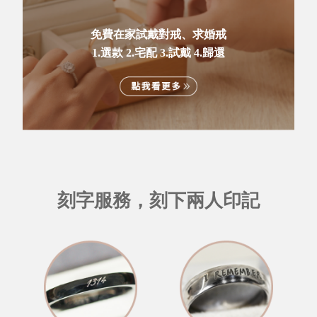
免費在家試戴對戒、求婚戒
1.選款 2.宅配 3.試戴 4.歸還
刻字服務，刻下兩人印記