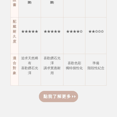
贈)
贈)
書
配
戴
耐
★★★★★
★★★★★
★★★★✩
★★✩✩✩
久
度
適
追求天然稀
喜歡鑽石光
合
有
澤
喜歡色彩
準備
對
喜歡鑽石光
講求實惠耐
獨特個性化
階段性紀念
象
澤
用