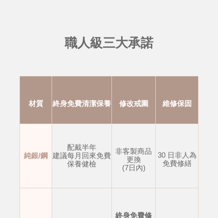
職人級三大承諾
材質
終身免費清潔保養
修改戒圍
維修保固
配戴半年
非客製商品
30 日非人為
純銀/鋼
建議每月回來免費
更換
免費修繕
保養健檢
(7日內)
終身免費修