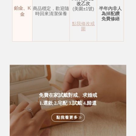
改乙次
鉑金、K
商品穩定，歡迎隨
半年內非人
(美圍±1號)
時回來清潔保養
為掉配鑽
金
免費修繕
點我修改戒
圍
免費在家試戴對戒、求婚戒
1.選款 2.宅配 3.試戴 4.歸還