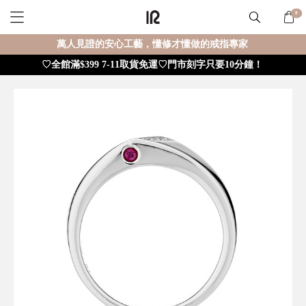
0
萬人見證的安心工藝，懂修才懂做的戒指專家
♡全館滿$399 7-11取貨免運♡門市刻字只要10分鐘！