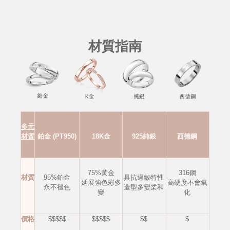
材質指南
多元
材質
鉑金 (PT950)
18K金
925純銀
西德鋼
75%黃金
316鋼
材質
95%鉑金
具抗過敏特性
延展強色彩多
高硬度不會
氧
永不褪色
造型多變柔和
變
化
價格
$$$$$
$$$$$
$$
$