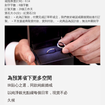
戒指厚度(CM)
：
0.14
刻字字數
：
8個字數
訂製天數
：
20個工作天
寶石大小(分)
：
紅寶石2分
備註
：
﹡此為訂製款，付費完成訂單即成立，我們會於確認戒圍後開始進行訂
製。 ﹡不支援超商取貨付款、貨到付款。 ﹡此商品為設計款，無法外圍刻字
為預算省下更多空間
IR貼心之選，同款純銀婚戒
以純淨銀光點綴每個日常，現貨不必
久候