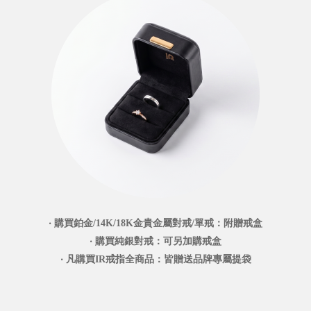
‧ 購買鉑金/14K/18K金貴金屬對戒/單戒：附贈戒盒
‧ 購買純銀對戒：可另加購戒盒
‧ 凡購買IR戒指全商品：皆贈送品牌專屬提袋