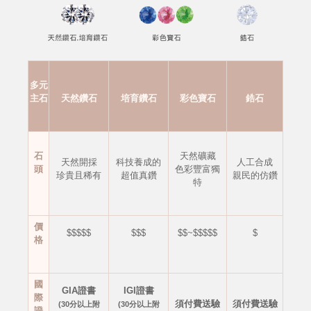
多元
主石
天然鑽石
培育鑽石
彩色寶石
鋯石
石
天然礦藏
天然開採
科技養成的
人工合成
頭
色彩豐富獨
珍貴且稀有
超值真鑽
親民的仿鑽
特
價
$$$$$
$$$
$$~$$$$$
$
格
國
GIA證書
IGI證書
際
須付費送驗
須付費送驗
(30分以上附
(30分以上附
證