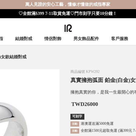
萬人見證的安心工藝，懂修才懂做的戒指專家
♡全館滿$399 7-11取貨免運♡門市刻字只要10分鐘！
指
結婚對戒
情侶對飾
男女飾品配件
客戶服務
)女款結婚對戒
商品編號
KPW292
真實擁抱弧面 鉑金(白金)
擁抱真實的你，是我一生最開心的
TWD
26000
可刻字
港澳運送滿5000免運
活動
全館滿1500元超取免運 (滿399元 7
活動