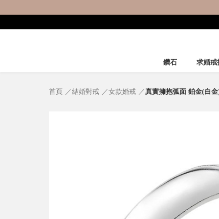
鑽石
求婚戒
首頁
結婚對戒
女款婚戒
真實擁抱弧面 鉑金(白金