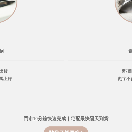
刻
出貨
需7
鐘馬上好
刻字不
門市10分鐘快速完成｜宅配最快隔天到貨