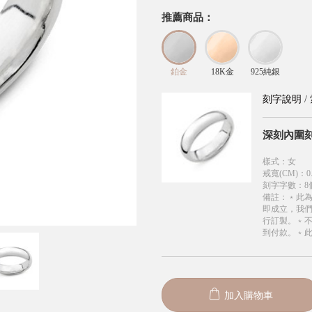
推薦商品：
鉑金
18K金
925純銀
刻字說明
/
深刻內圍
樣式
：
女
戒寬(CM)
：
0
刻字字數
：
8
備註
：
﹡此
即成立，我
行訂製。﹡
到付款。﹡
加入購物車