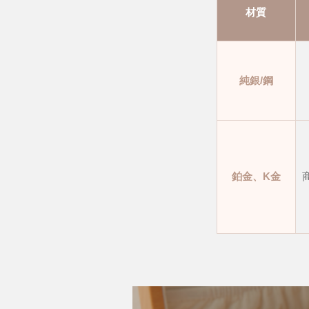
材質
純銀/鋼
鉑金、K金