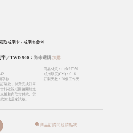
索取戒圍卡
/
戒圍表參考
刻字
／
TWD
500
：
尚未選購
加購
商品材質
：
白金PT950
.42
戒指厚度(CM)
：
0.16
個字數
訂製天數
：
20個工作天
為訂製款，付費完成訂單
們會於確認戒圍後開始進
不支援超商取貨付款、貨
此款無法居家試戴。
商品訂購問題請點我