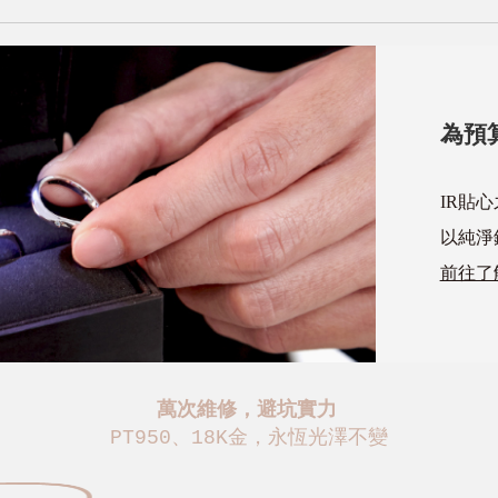
為預
IR貼
以純淨
前往了
萬次維修，避坑實力
PT950、18K金，永恆光澤不變