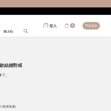
0
登入
門市資訊
BLOG
女款結婚對戒
事了。
-11取貨免運)