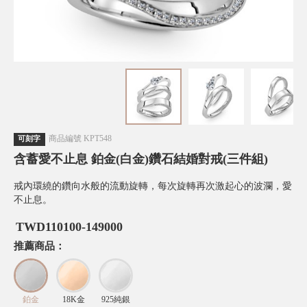
商品編號
KPT548
可刻字
含蓄愛不止息 鉑金(白金)鑽石結婚對戒(三件組)
戒內環繞的鑽向水般的流動旋轉，每次旋轉再次激起心的波瀾，愛
不止息。
TWD
110100-149000
推薦商品：
鉑金
18K金
925純銀