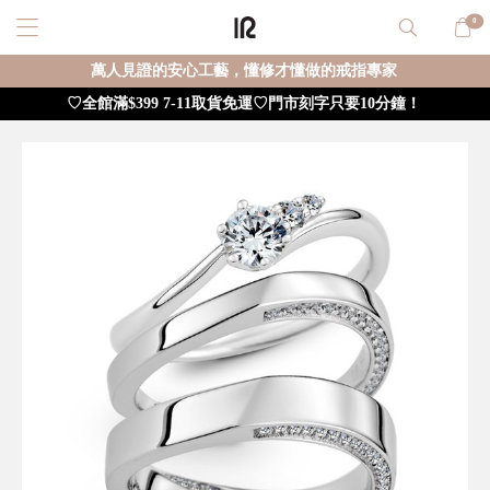
0
萬人見證的安心工藝，懂修才懂做的戒指專家
♡全館滿$399 7-11取貨免運♡門市刻字只要10分鐘！