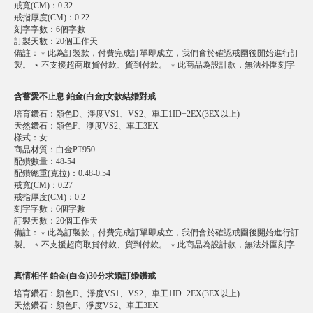
戒寬(CM)
：
0.32
戒指厚度(CM)
：
0.22
刻字字數
：
6個字數
訂製天數
：
20個工作天
備註
：
﹡此為訂製款，付費完成訂單即成立，我們會於確認戒圍後開始進行訂
製。 ﹡不支援超商取貨付款、貨到付款。 ﹡此商品為設計款，無法外圍刻字
含蓄愛不止息 鉑金(白金)女款結婚對戒
培育鑽石
：
顏色D、淨度VS1、VS2、車工1ID+2EX(3EX以上)
天然鑽石
：
顏色F、淨度VS2、車工3EX
樣式
：
女
商品材質
：
白金PT950
配鑽數量
：
48-54
配鑽總重(克拉)
：
0.48-0.54
戒寬(CM)
：
0.27
戒指厚度(CM)
：
0.2
刻字字數
：
6個字數
訂製天數
：
20個工作天
備註
：
﹡此為訂製款，付費完成訂單即成立，我們會於確認戒圍後開始進行訂
製。 ﹡不支援超商取貨付款、貨到付款。 ﹡此商品為設計款，無法外圍刻字
真情相伴 鉑金(白金)30分求婚訂婚鑽戒
培育鑽石
：
顏色D、淨度VS1、VS2、車工1ID+2EX(3EX以上)
天然鑽石
：
顏色F、淨度VS2、車工3EX