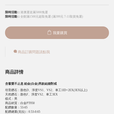
限時活動：
港澳運送滿5000免運
限時活動：
全館滿1500元超取免運 (滿399元 7-11取貨免運)
我要購買
商品訂購問題請點我
商品詳情
含蓄愛不止息 鉑金(白金)男款結婚對戒
培育鑽石
：
顏色D、淨度VS1、VS2、車工1ID+2EX(3EX以上)
天然鑽石
：
顏色F、淨度VS2、車工3EX
樣式
：
男
商品材質
：
白金PT950
配鑽數量
：
53-65
配鑽總重(克拉)
：
0.53-0.65