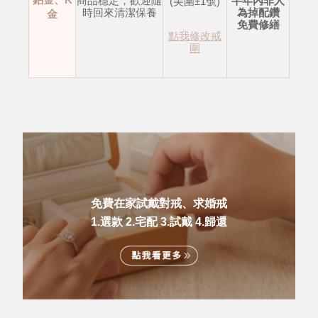
商品穩定，歡迎隨
半年內非人
(美圍±1號)
時回來清潔保養
為掉配鑽
金
免費修繕
點我修改戒
圍
免費在家試戴對戒、求婚戒
1.選款 2.宅配 3.試戴 4.歸還