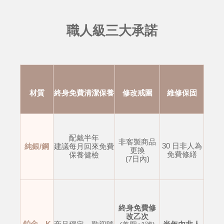
職人級三大承諾
材質
終身免費清潔保養
修改戒圍
維修保固
配戴半年
非客製商品
30 日非人為
純銀/鋼
建議每月回來免費
更換
免費修繕
保養健檢
(7日內)
終身免費修
改乙次
鉑金、K