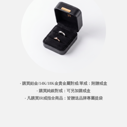
‧ 購買鉑金/14K/18K金貴金屬對戒/單戒：附贈戒盒
‧ 購買純銀對戒：可另加購戒盒
‧ 凡購買IR戒指全商品：皆贈送品牌專屬提袋