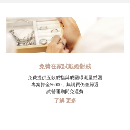
免費在家試戴婚對戒
免費提供五款戒指與戒圍環測量戒圍
專案押金$6000，無購買仍會歸還
試營運期間免運費
了解 更多