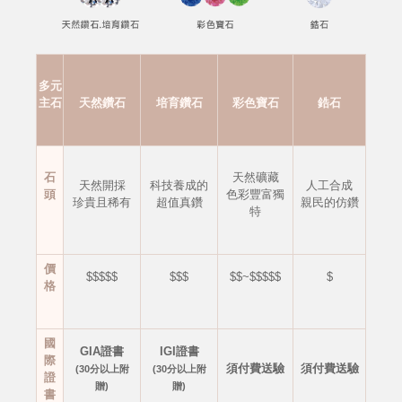
多元
主石
天然鑽石
培育鑽石
彩色寶石
鋯石
石
天然礦藏
天然開採
科技養成的
人工合成
頭
色彩豐富獨
珍貴且稀有
超值真鑽
親民的仿鑽
特
價
$$$$$
$$$
$$~$$$$$
$
格
國
GIA證書
IGI證書
際
須付費送驗
須付費送驗
(30分以上附
(30分以上附
證
贈)
贈)
書