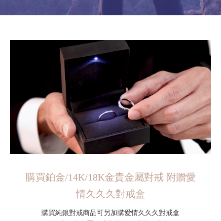
購買鉑金/14K/18K金貴金屬對戒 附贈愛
情久久久對戒盒
購買純銀對戒商品可另加購愛情久久久對戒盒