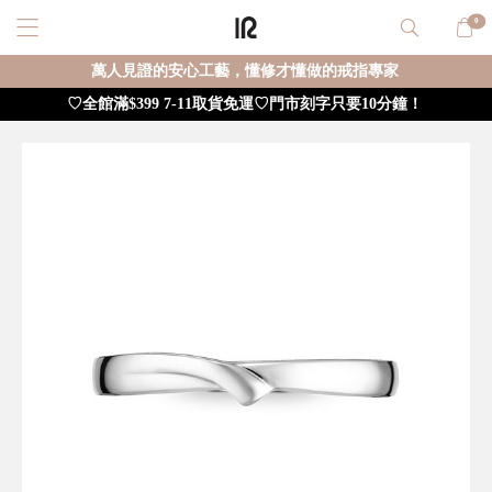
0
萬人見證的安心工藝，懂修才懂做的戒指專家
♡全館滿$399 7-11取貨免運♡門市刻字只要10分鐘！