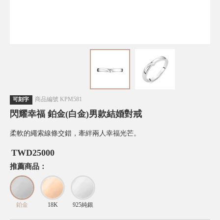
商品編號
KPM581
可刻字
閃耀幸福 鉑金(白金)男款結婚對戒
柔軟的繩索線條交錯，牽絆兩人幸福光芒。
TWD
25000
推薦商品：
鉑金
18K
925純銀