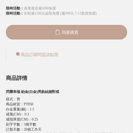
限時活動：
港澳運送滿5000免運
限時活動：
全館滿1500元超取免運 (滿399元 7-11取貨免運)
我要購買
商品訂購問題請點我
商品詳情
閃耀幸福 鉑金(白金)男款結婚對戒
樣式
：
男
商品材質
：
PT950
白金重量(錢)
：
1.5
戒寬(CM)
：
0.3
戒指厚度(CM)
：
0.25
刻字字數
：
5個字數
訂製天數
：
20個工作天