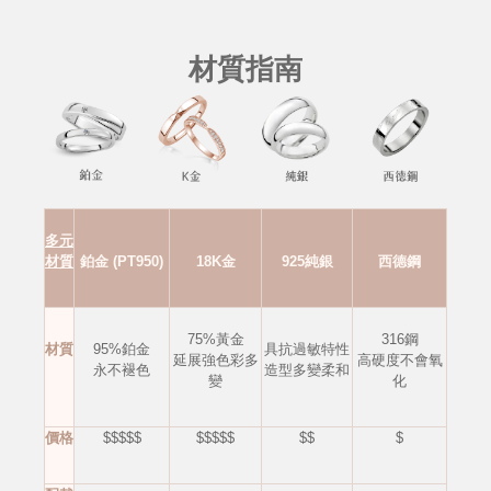
材質指南
多元
材質
鉑金 (PT950)
18K金
925純銀
西德鋼
75%黃金
316鋼
材質
95%鉑金
具抗過敏特性
延展強色彩多
高硬度不會
氧
永不褪色
造型多變柔和
變
化
價格
$$$$$
$$$$$
$$
$