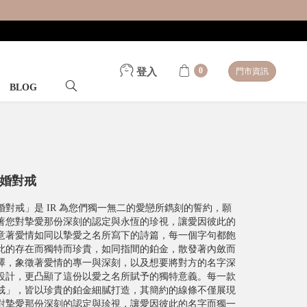
0
登入
門市資訊
BLOG
結婚對戒
結婚對戒」是 IR 為您們獨一無二的愛戀所鐫刻的誓約，願
著您對摯愛那份深刻的認定與永恆的珍視，讓愛因彼此的
意著愛情如同以摯愛之名所寫下的詩篇，每一個字句都飽
此的存在而獨特而珍貴，如同指間的鉑金，散發著內斂而
澤，象徵著愛情的專一與深刻，以及想要將對方的名字深
設計，更凸顯了這份以愛之名所賦予的獨特意義。每一款
對戒」，皆以珍貴的鉑金細膩打造，其簡約的線條不僅展現
對摯愛那份深刻的認定與珍視，讓愛因彼此的名字而獨一