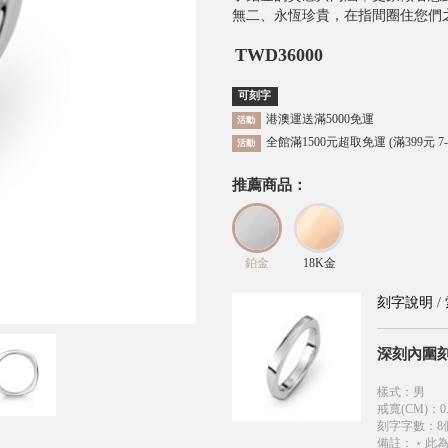
無二、永恆珍貴，在指間圈住您們
TWD
36000
可刻字
港澳運送滿5000免運
活動
全館滿1500元超取免運 (滿399元 7
活動
推薦商品：
鉑金
18K金
刻字說明
/
深刻內圍
樣式
：
男
戒寬(CM)
：
0
刻字字數
：
8
備註
：
﹡此