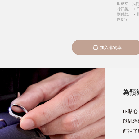
即成立，我
行訂製。 ﹡
到付款。 ﹡
圍刻字
加入購物車
為預
IR貼
以純淨
前往了