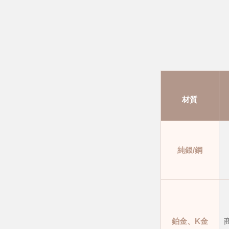
材質
純銀/鋼
鉑金、K金