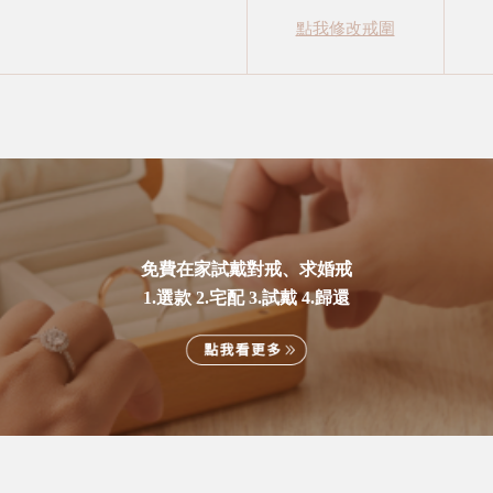
點我修改戒圍
免費在家試戴對戒、求婚戒
1.選款 2.宅配 3.試戴 4.歸還