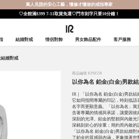
萬人見證的安心工藝，懂修才懂做的戒指專家
♡全館滿$399 7-11取貨免運♡門市刻字只要10分鐘！
指
結婚對戒
情侶對飾
男女飾品配件
客戶服務
款結婚對戒
商品編號
KPM558
以你為名 鉑金(白金)男款
IR｜「以你為名 鉑金(白金)男款
它如同指間專屬的印記，時刻低語
名字而更顯意義。「以你為名」寓
含著專屬的情感與承諾，讓愛因彼
深刻的光澤。鉑金的堅韌與內斂光
深銘刻於心的珍重；簡約而內斂的
「以你為名 鉑金(白金)男款結婚
了鉑金的質感與內涵，更象徵著您