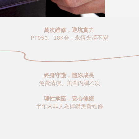
萬次維修，避坑實力
PT950、18K金，永恆光澤不變
終身守護，隨妳成長
免費清潔、美圍內調乙次
理性承諾，安心修繕
半年內非人為掉鑽免費維修