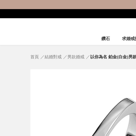
鑽石
求婚戒
首頁
結婚對戒
男款婚戒
以你為名 鉑金(白金)男