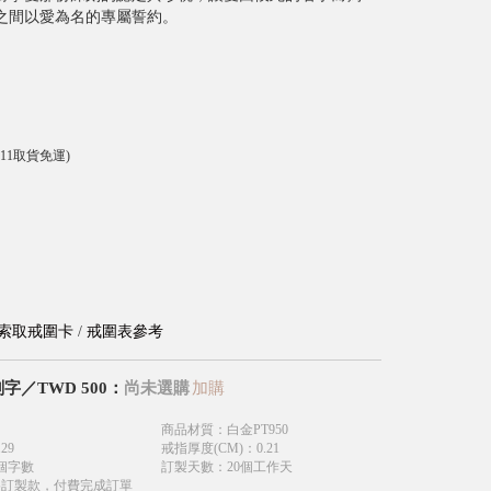
之間以愛為名的專屬誓約。
-11取貨免運)
索取戒圍卡
/
戒圍表參考
刻字
／
TWD
500
：
尚未選購
加購
商品材質
：
白金PT950
.29
戒指厚度(CM)
：
0.21
個字數
訂製天數
：
20個工作天
為訂製款，付費完成訂單