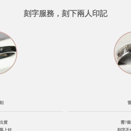
刻字服務，刻下兩人印記
刻
出貨
需7
鐘馬上好
刻字不