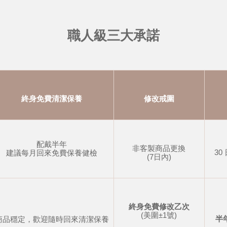
職人級三大承諾
終身免費清潔保養
修改戒圍
配戴半年
非客製商品更換
30
建議每月回來免費保養健檢
(7日內)
終身免費修改乙次
(美圍±1號)
半
商品穩定，歡迎隨時回來清潔保養