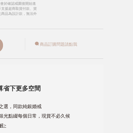
們會於確認戒圍後開始進
不支援超商取貨付款、貨
此商品為設計款，無法外
商品訂購問題請點我
算省下更多空間
心之選，同款純銀婚戒
銀光點綴每個日常，現貨不必久候
解>