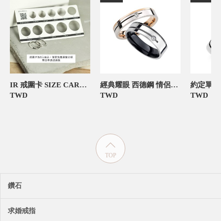
IR 戒圍卡 SIZE CARD 飾品禮物包裝
經典耀眼 西德鋼 情侶對戒-官網限定
TWD
TWD
TWD
TOP
鑽石
求婚戒指