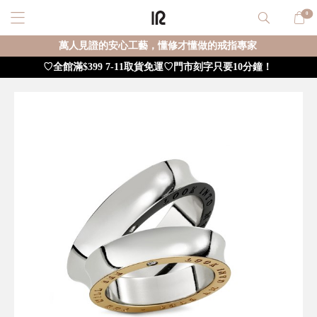
0
萬人見證的安心工藝，懂修才懂做的戒指專家
♡全館滿$399 7-11取貨免運♡門市刻字只要10分鐘！