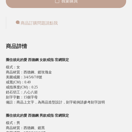
我要購買
商品訂購問題請點我
商品詳情
圈住彼此的愛 西德鋼 女款戒指-官網限定
樣式
：
女
商品材質
：
西德鋼、鍍玫瑰金
美圍戒圍
：
3/4/5/6/7/8號
戒寬(CM)
：
0.49
戒指厚度(CM)
：
0.25
鋯石切工
：
八心八箭
刻字字數
：
15個字母
備註
：
商品上文字，為商品造型設計，刻字範例請參考刻字說明
圈住彼此的愛 西德鋼 男款戒指-官網限定
樣式
：
男
商品材質
：
西德鋼、鍍黑