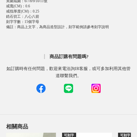
美圍戒圍
：
6/7/8/9/10/11號
戒寬(CM)
：
0.6
戒指厚度(CM)
：
0.25
鋯石切工
：
八心八箭
刻字字數
：
15個字母
備註
：
商品上文字，為商品造型設計，刻字範例請參考刻字說明
商品訂購有問題嗎?
如訂購時有任何問題，歡迎來電洽詢IR客服，或可多加利用其他管
道聯繫我們。
相關商品
可刻字
可刻字