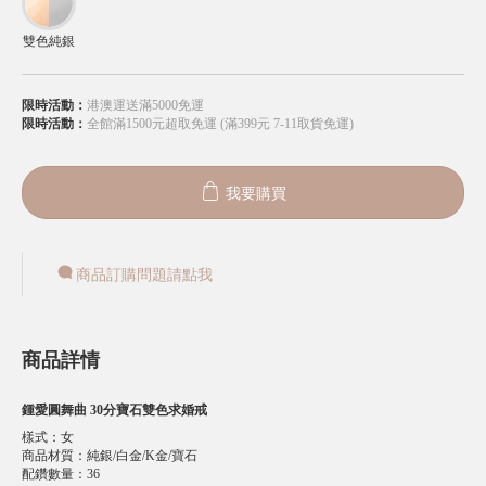
雙色純銀
限時活動：
港澳運送滿5000免運
限時活動：
全館滿1500元超取免運 (滿399元 7-11取貨免運)
我要購買
商品訂購問題請點我
商品詳情
鍾愛圓舞曲 30分寶石雙色求婚戒
樣式
：
女
商品材質
：
純銀/白金/K金/寶石
配鑽數量
：
36