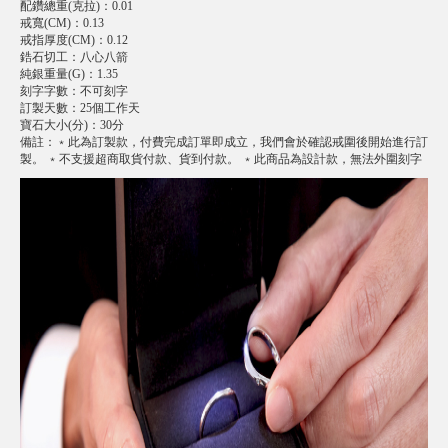
配鑽總重(克拉)
：
0.01
戒寬(CM)
：
0.13
戒指厚度(CM)
：
0.12
鋯石切工
：
八心八箭
純銀重量(G)
：
1.35
刻字字數
：
不可刻字
訂製天數
：
25個工作天
寶石大小(分)
：
30分
備註
：
﹡此為訂製款，付費完成訂單即成立，我們會於確認戒圍後開始進行訂
製。 ﹡不支援超商取貨付款、貨到付款。 ﹡此商品為設計款，無法外圍刻字