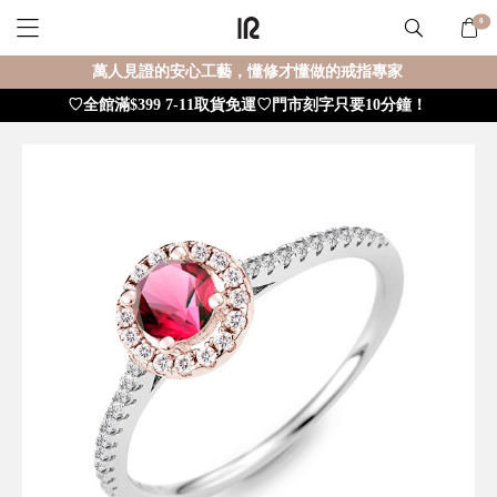
0
萬人見證的安心工藝，懂修才懂做的戒指專家
♡全館滿$399 7-11取貨免運♡門市刻字只要10分鐘！