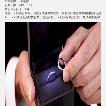
刻字字數
：
5個字數
訂製天數
：
20個工作天
寶石大小(分)
：
50分
備註
：
﹡此為訂製款，付費完成訂單即成立，我們會於確認戒圍後開始進行訂
製。 ﹡不支援超商取貨付款、貨到付款。 ﹡此商品為設計款，無法外圍刻字