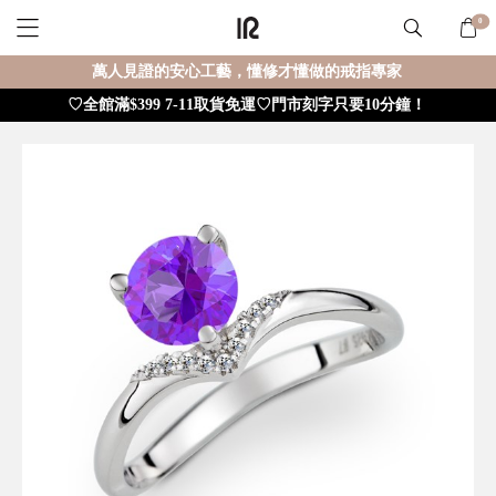
0
萬人見證的安心工藝，懂修才懂做的戒指專家
♡全館滿$399 7-11取貨免運♡門市刻字只要10分鐘！