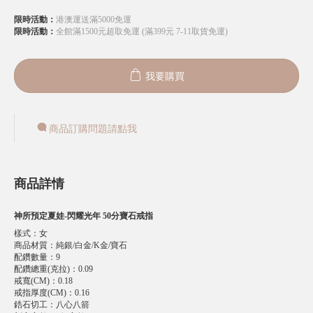
限時活動：
港澳運送滿5000免運
限時活動：
全館滿1500元超取免運 (滿399元 7-11取貨免運)
我要購買
商品訂購問題請點我
商品詳情
神所預定夏娃-閃耀光年 50分寶石戒指
樣式
：
女
商品材質
：
純銀/白金/K金/寶石
配鑽數量
：
9
配鑽總重(克拉)
：
0.09
戒寬(CM)
：
0.18
戒指厚度(CM)
：
0.16
鋯石切工
：
八心八箭