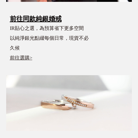
前往同款純銀婚戒
IR貼心之選，為預算省下更多空間
以純淨銀光點綴每個日常，現貨不必
久候
前往選購>