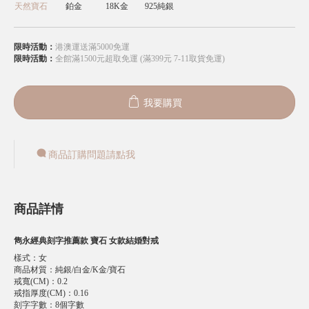
天然寶石
鉑金
18K金
925純銀
限時活動：
港澳運送滿5000免運
限時活動：
全館滿1500元超取免運 (滿399元 7-11取貨免運)
我要購買
商品訂購問題請點我
商品詳情
雋永經典刻字推薦款 寶石 女款結婚對戒
樣式
：
女
商品材質
：
純銀/白金/K金/寶石
戒寬(CM)
：
0.2
戒指厚度(CM)
：
0.16
刻字字數
：
8個字數