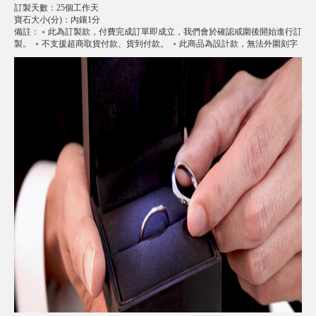
訂製天數
：
25個工作天
寶石大小(分)
：
內鑲1分
備註
：
﹡此為訂製款，付費完成訂單即成立，我們會於確認戒圍後開始進行訂
製。 ﹡不支援超商取貨付款、貨到付款。 ﹡此商品為設計款，無法外圍刻字