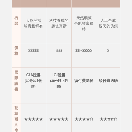
石
天然礦藏
天然開採
科技養成的
人工合成
頭
色彩豐富獨
珍貴且稀有
超值真鑽
親民的仿鑽
特
價
$$$$$
$$$
$$~$$$$$
$
格
國
GIA證書
IGI證書
際
須付費送驗
須付費送驗
(30分以上附
(30分以上附
證
贈)
贈)
書
配
戴
耐
★★★★★
★★★★★
★★★★✩
★★✩✩✩
久
度