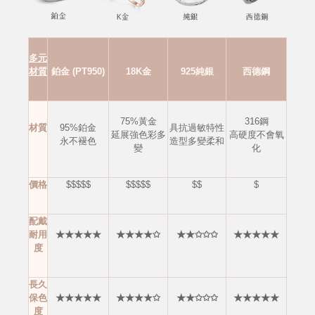
多元
材質
鉑金 (PT950)
18K金
925純銀
西德鋼
75%黃金
316鋼
材質
95%鉑金
具抗過敏特性
延展強色彩多
高硬度不會
氧
永不褪色
造型多變柔和
變
化
價格
$$$$$
$$$$$
$$
$
配戴
耐用
★★★★★
★★★★✩
★★✩✩✩
★★★★★
度
長久
保色
★★★★★
★★★★✩
★★✩✩✩
★★★★★
度