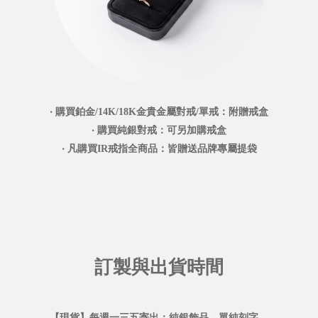
‧ 購買鉑金/14K/18K金貴金屬對戒/單戒：附贈戒盒
‧ 購買純銀對戒：可另加購戒盒
‧ 凡購買IR戒指全商品：皆贈送品牌專屬提袋
訂製與出貨時間
【現貨】每週一三五寄出：純銀飾品、單純刻字。