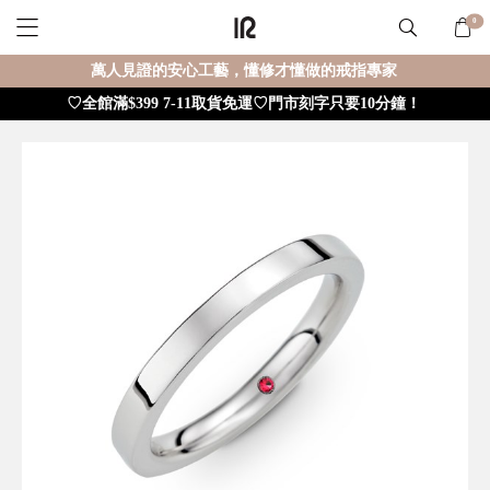
0
萬人見證的安心工藝，懂修才懂做的戒指專家
♡全館滿$399 7-11取貨免運♡門市刻字只要10分鐘！