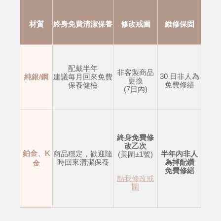
材質
終身免費清潔保養
修改戒圍
維修保固
配戴半年
非客製商品
30 日非人為
純銀/鋼
建議每月回來免費
更換
免費修繕
保養健檢
(7日內)
終身免費修
改乙次
鉑金、K
商品穩定，歡迎隨
半年內非人
(美圍±1號)
時回來清潔保養
為掉配鑽
金
免費修繕
點我修改戒
圍