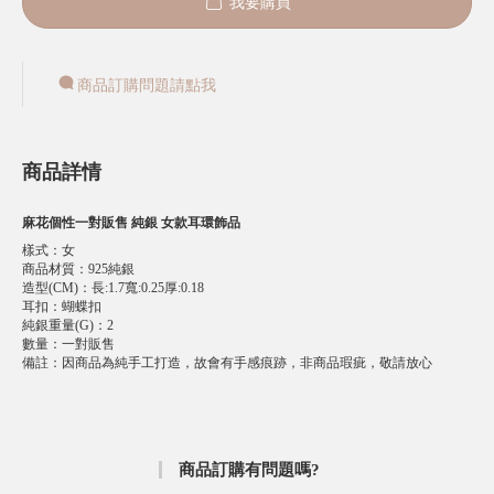
我要購買
商品訂購問題請點我
商品詳情
麻花個性一對販售 純銀 女款耳環飾品
樣式
：
女
商品材質
：
925純銀
造型(CM)
：
長:1.7寬:0.25厚:0.18
耳扣
：
蝴蝶扣
純銀重量(G)
：
2
數量
：
一對販售
備註
：
因商品為純手工打造，故會有手感痕跡，非商品瑕疵，敬請放心
商品訂購有問題嗎?