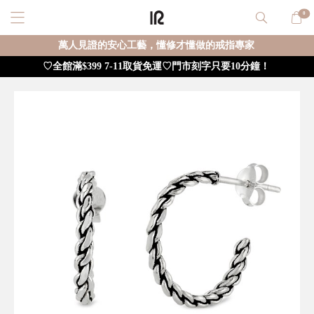
0
萬人見證的安心工藝，懂修才懂做的戒指專家
♡全館滿$399 7-11取貨免運♡門市刻字只要10分鐘！