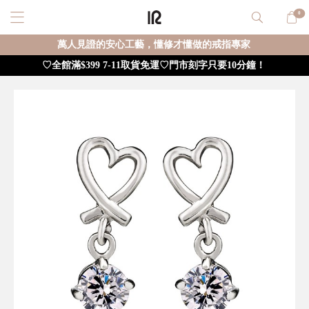
0
萬人見證的安心工藝，懂修才懂做的戒指專家
♡全館滿$399 7-11取貨免運♡門市刻字只要10分鐘！