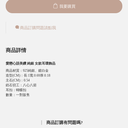
我要購買
商品訂購問題請點我
商品詳情
愛戀心語美鑽 純銀 女款耳環飾品
商品材質
：
925純銀、鍍白金
造型(CM)
：
長:1寬:0.69厚:0.18
主石(CM)
：
0.54
鋯石切工
：
八心八箭
耳扣
：
蝴蝶扣
數量
：
一對販售
商品訂購有問題嗎?