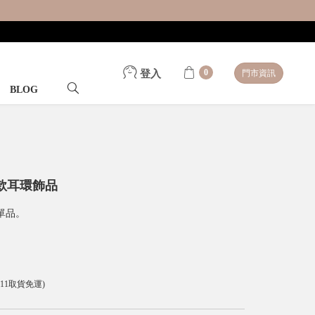
0
登入
門市資訊
BLOG
款耳環飾品
單品。
-11取貨免運)