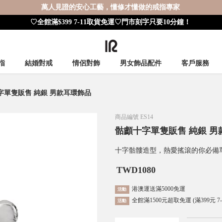
萬人見證的安心工藝，懂修才懂做的戒指專家
♡全館滿$399 7-11取貨免運♡門市刻字只要10分鐘！
指
結婚對戒
情侶對飾
男女飾品配件
客戶服務
字單隻販售 純銀 男款耳環飾品
商品編號
ES14
骷顱十字單隻販售 純銀 男
十字骷髏造型，熱愛搖滾的你必備
TWD
1080
港澳運送滿5000免運
活動
全館滿1500元超取免運 (滿399元 7
活動