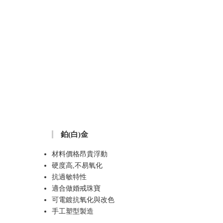
鉑(白)金
材料價格昂貴浮動
硬度高,不易氧化
抗過敏特性
適合做婚戒珠寶
可電鍍抗氧化與改色
手工塑型製造