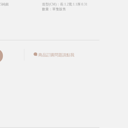
25純銀
造型(CM)
：
長:1.2寬:1.1厚:0.31
扣
數量
：
單隻販售
商品訂購問題請點我