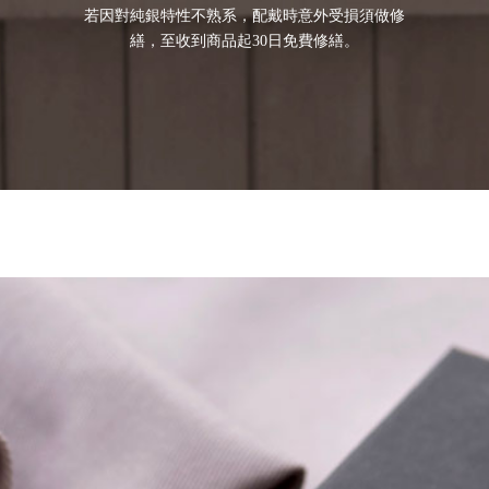
若因對純銀特性不熟系，配戴時意外受損須做修
繕，至收到商品起30日免費修繕。