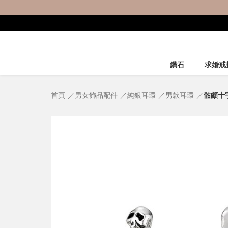
鑽石
求婚戒
首頁
男女飾品配件
純銀耳環
男款耳環
骷顱十