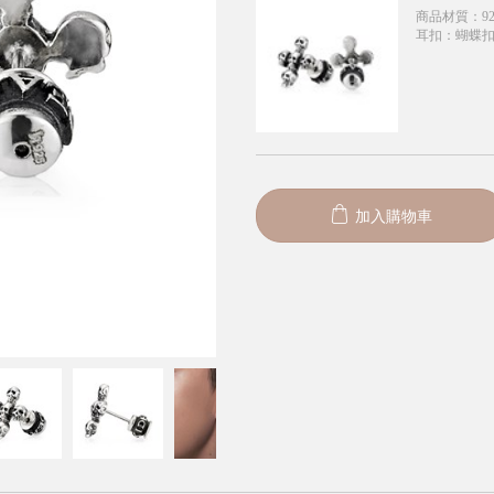
商品材質
：
9
耳扣
：
蝴蝶
加入購物車