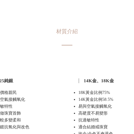
材質介紹
925純銀
14K金、18K金
價格親民
18K黃金比例75%
空氣接觸氧化
14K黃金比例58.5%
敏特性
易與空氣接觸氧化
做珠寶首飾
高硬度不易變形
較多變柔和
抗過敏特性
鍍抗氧化與改色
適合結婚戒珠寶
玫金/金色不會退色