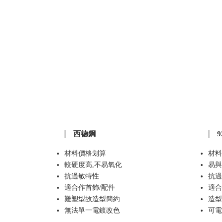
西德鋼
材料價格划算
材料
較硬度高,不易氧化
易與
抗過敏特性
抗過
適合作首飾/配件
適合
難塑型故造型簡約
造型
無法單一電鍍改色
可電