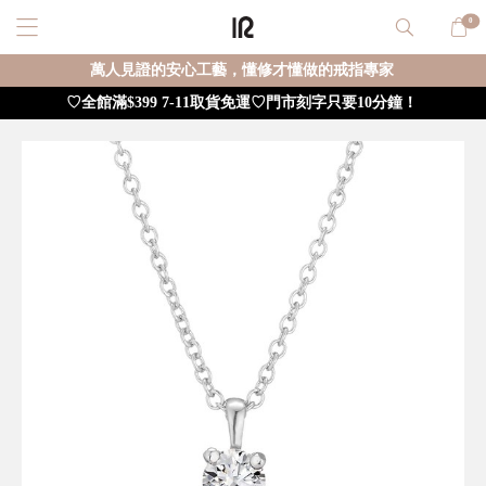
0
萬人見證的安心工藝，懂修才懂做的戒指專家
♡全館滿$399 7-11取貨免運♡門市刻字只要10分鐘！