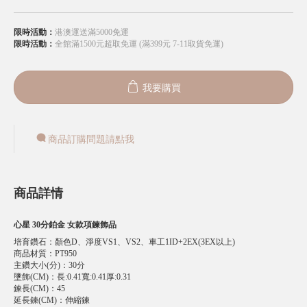
限時活動：
港澳運送滿5000免運
限時活動：
全館滿1500元超取免運 (滿399元 7-11取貨免運)
我要購買
商品訂購問題請點我
商品詳情
心星 30分鉑金 女款項鍊飾品
培育鑽石
：
顏色D、淨度VS1、VS2、車工1ID+2EX(3EX以上)
商品材質
：
PT950
主鑽大小(分)
：
30分
墬飾(CM)
：
長:0.41寬:0.41厚:0.31
鍊長(CM)
：
45
延長鍊(CM)
：
伸縮鍊