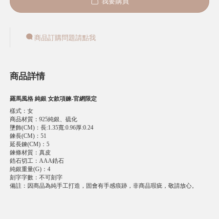
我要購買
商品訂購問題請點我
商品詳情
羅馬風格 純銀 女款項鍊-官網限定
樣式
：
女
商品材質
：
925純銀、硫化
墬飾(CM)
：
長:1.35寬:0.96厚:0.24
鍊長(CM)
：
51
延長鍊(CM)
：
5
鍊條材質
：
真皮
鋯石切工
：
AAA鋯石
純銀重量(G)
：
4
刻字字數
：
不可刻字
備註
：
因商品為純手工打造，固會有手感痕跡，非商品瑕疵，敬請放心。