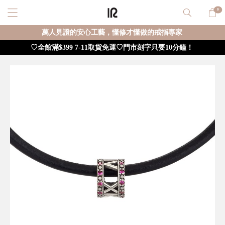
0
萬人見證的安心工藝，懂修才懂做的戒指專家
♡全館滿$399 7-11取貨免運♡門市刻字只要10分鐘！