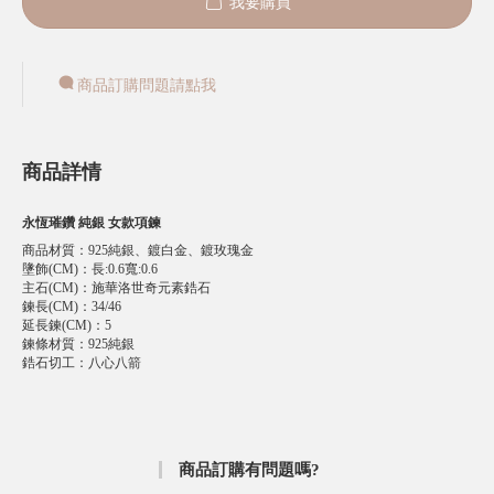
我要購買
商品訂購問題請點我
商品詳情
永恆璀鑽 純銀 女款項鍊
商品材質
：
925純銀、鍍白金、鍍玫瑰金
墬飾(CM)
：
長:0.6寬:0.6
主石(CM)
：
施華洛世奇元素鋯石
鍊長(CM)
：
34/46
延長鍊(CM)
：
5
鍊條材質
：
925純銀
鋯石切工
：
八心八箭
商品訂購有問題嗎?