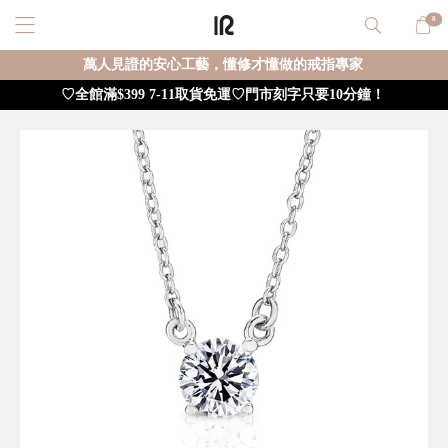
0
萬人見證的安心工藝，懂修才懂做的戒指專家
♡全館滿$399 7-11取貨免運♡門市刻字只要10分鐘！