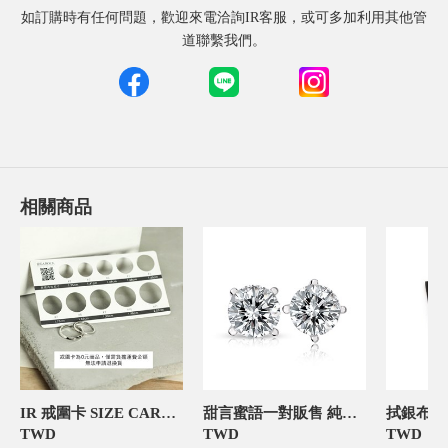
如訂購時有任何問題，歡迎來電洽詢IR客服，或可多加利用其他管
道聯繫我們。
相關商品
IR 戒圍卡 SIZE CARD 飾品禮物包裝
甜言蜜語一對販售 純銀 女款耳環飾品
拭銀布 
TWD
TWD
TWD