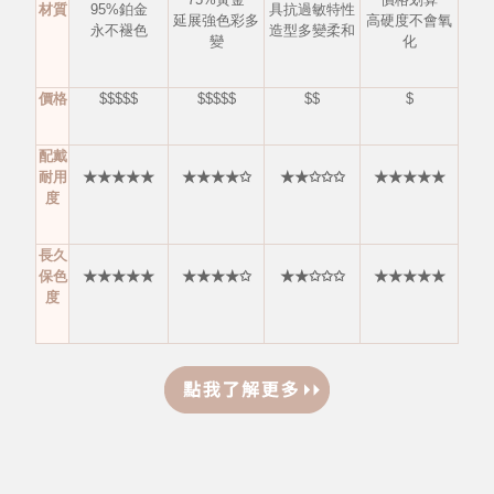
材質
95%鉑金
具抗過敏特性
延展強色彩多
高硬度不會氧
永不褪色
造型多變柔和
變
化
價格
$$$$$
$$$$$
$$
$
配戴
耐用
★★★★★
★★★★✩
★★✩✩✩
★★★★★
度
長久
保色
★★★★★
★★★★✩
★★✩✩✩
★★★★★
度