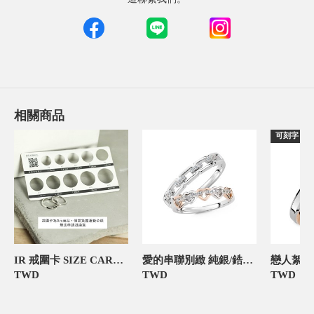
相關商品
可刻字
IR 戒圍卡 SIZE CARD 飾品禮物包裝
愛的串聯別緻 純銀/鋯石 紀念對戒-官網限定
TWD
TWD
TWD