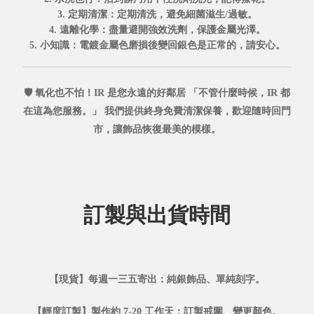
3. 定期清潔
：定期清洗，避免細菌滋生/過敏。
4. 遠離化學
：盡量避開強效洗劑，保護金屬光澤。
5. 小知識
：電鍍金屬色磨損後變回銀色是正常的，請安心。
🛡️ 氧化也不怕！IR 是您永遠的好鄰居
「不管什麼時候，IR 都
在這為您服務。」
我們提供
終身免費清潔保養，
歡迎隨時回門
市，讓飾品恢復最美的模樣。
訂製與出貨時間
【現貨】每週一三五寄出：純銀飾品、單純刻字。
【輕度訂製】製作約 7-20 工作天：訂製戒圍、變更顏色。