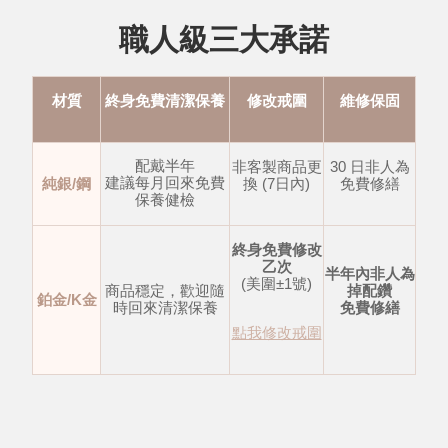
職人級三大承諾
材質
終身免費清潔保養
修改戒圍
維修保固
配戴半年
非客製商品更
30 日非人為
建議每月回來免費
純銀/鋼
換 (7日內)
免費修繕
保養健檢
終身免費修改
乙次
半年內非人為
(美圍±1號)
商品穩定，歡迎隨
掉配鑽
鉑金/K金
時回來清潔保養
免費修繕
點我修改戒圍