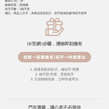
鍊長(CM)
：
46
鍊條材質
：
西德鋼
刻字字數
：
5個字母
備註
：
商品上文字，為商品造型設計，刻字範例請參考刻字說明
IR官網3步驟，禮物即刻擁有
1.
挑選喜歡的款式，確認手/脖圍
2.
挑字型/符號，雷射刻字
3.
完成精緻包裝，立即快速寄出
門市選購，讓心意不必等待