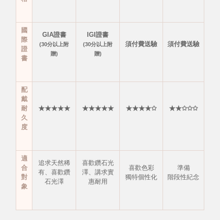
國
GIA證書
IGI證書
際
須付費送驗
須付費送驗
(30分以上附
(30分以上附
證
贈)
贈)
書
配
戴
耐
★★★★★
★★★★★
★★★★✩
★★✩✩✩
久
度
適
追求天然稀
喜歡鑽石光
合
喜歡色彩
準備
有、
喜歡鑽
澤、
講求實
對
獨特個性化
階段性紀念
石光澤
惠耐用
象