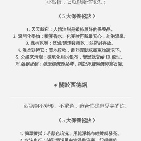
小習慣，它就能陪你很久：
《 5 大保養祕訣 》
1. 天天戴它
：人體油脂是銀飾最好的保養品。
2. 避開化學物
：噴完香水、化完妝再戴最安心，勿泡溫泉。
3. 保持乾爽
：洗澡/清潔後擦乾，並密封存放。
4. 溫柔對待它
：質地較軟，劇烈運動或搬重物請取下。
5. 分級來清潔
：微氧化用拭銀布，變黑就交給
IR 處理
。
※ 溫馨提醒：清潔鑲鑽飾品時，請記得避開鑽與寶石喔。
●
關於西德鋼
西德鋼不變形、不褪色，適合忙碌但愛美的妳。
《 5 大保養祕訣 》
1. 簡單擦拭
：若顏色暗沉，用乾淨棉布輕擦就發亮。
2. 水洗也行
：沾到髒污用中性洗劑洗完，記得擦乾。