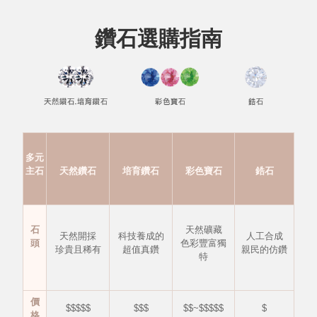
鑽石選購指南
多元
主石
天然鑽石
培育鑽石
彩色寶石
鋯石
石
天然礦藏
天然開採
科技養成的
人工合成
頭
色彩豐富獨
珍貴且稀有
超值真鑽
親民的仿鑽
特
價
$$$$$
$$$
$$~$$$$$
$
格