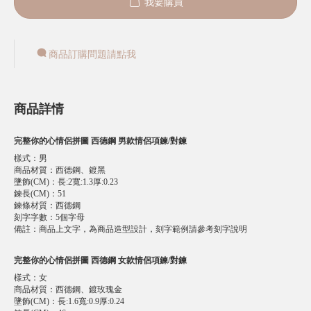
我要購買
商品訂購問題請點我
商品詳情
完整你的心情侶拼圖 西德鋼 男款情侶項鍊/對鍊
樣式
：
男
商品材質
：
西德鋼、鍍黑
墬飾(CM)
：
長:2寬:1.3厚:0.23
鍊長(CM)
：
51
鍊條材質
：
西德鋼
刻字字數
：
5個字母
備註
：
商品上文字，為商品造型設計，刻字範例請參考刻字說明
完整你的心情侶拼圖 西德鋼 女款情侶項鍊/對鍊
樣式
：
女
商品材質
：
西德鋼、鍍玫瑰金
墬飾(CM)
：
長:1.6寬:0.9厚:0.24