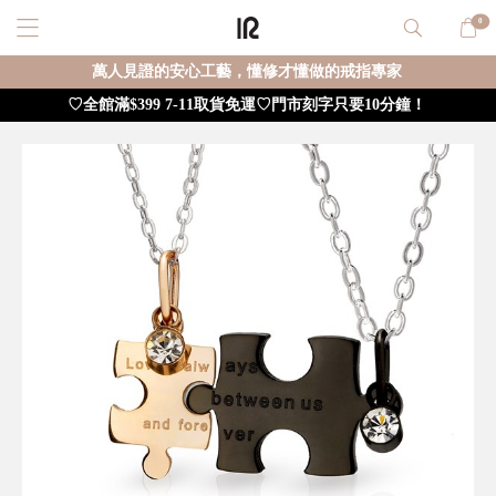
0
萬人見證的安心工藝，懂修才懂做的戒指專家
♡全館滿$399 7-11取貨免運♡門市刻字只要10分鐘！