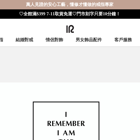
萬人見證的安心工藝，懂修才懂做的戒指專家
♡全館滿$399 7-11取貨免運♡門市刻字只要10分鐘！
指
結婚對戒
情侶對飾
男女飾品配件
客戶服務