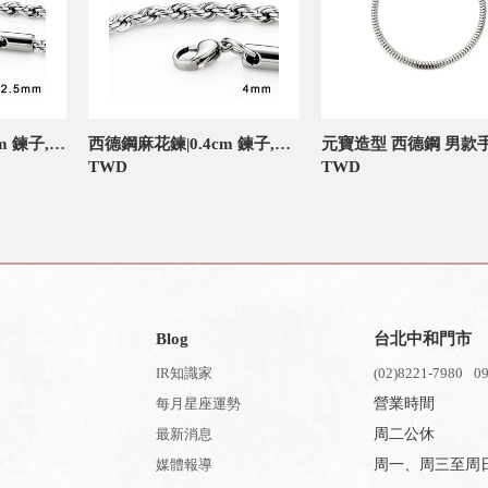
西德鋼麻花鍊|0.25cm 鍊子,延長鍊
西德鋼麻花鍊|0.4cm 鍊子,延長鍊
元寶造型 西德鋼 男款
TWD
TWD
Blog
台北中和門市
IR知識家
(02)8221-7980
09
每月星座運勢
營業時間
最新消息
周二公休
媒體報導
周一、周三至周