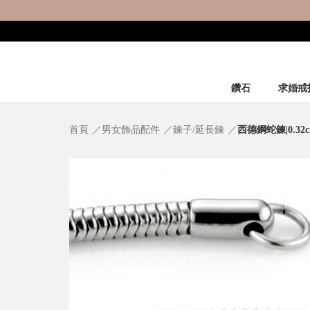
鑽石
求婚戒
首頁
男女飾品配件
鍊子/延長鍊
西德鋼蛇鍊|0.32