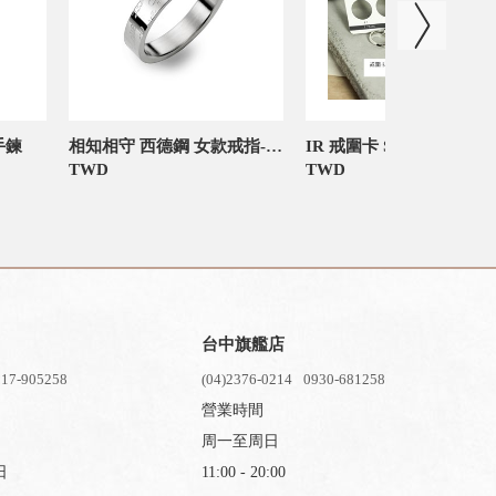
手鍊
相知相守 西德鋼 女款戒指-官網限定
I
TWD
TWD
台中旗艦店
17-905258
(04)2376-0214
0930-681258
營業時間
周一至周日
日
11:00 - 20:00