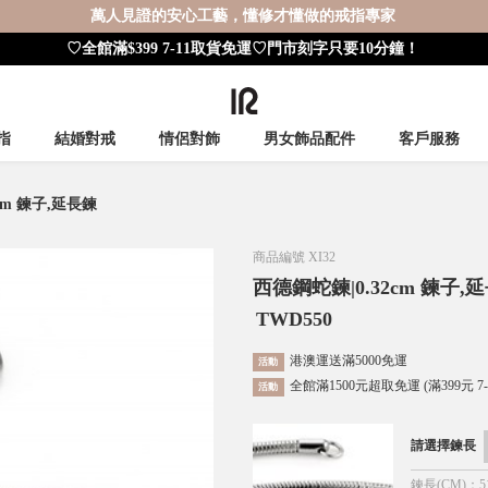
萬人見證的安心工藝，懂修才懂做的戒指專家
♡全館滿$399 7-11取貨免運♡門市刻字只要10分鐘！
指
結婚對戒
情侶對飾
男女飾品配件
客戶服務
cm 鍊子,延長鍊
商品編號
XI32
西德鋼蛇鍊|0.32cm 鍊子,
TWD
550
港澳運送滿5000免運
活動
全館滿1500元超取免運 (滿399元 7
活動
請選擇鍊長
鍊長(CM)
：
5