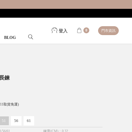
0
登入
門市資訊
BLOG
延長鍊
-11取貨免運)
51
56
61
1/56/61
鍊寬(CM)
：
0.32