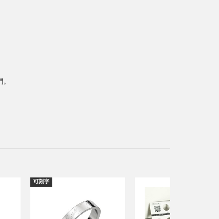
們。
可刻字