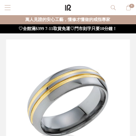
0
萬人見證的安心工藝，懂修才懂做的戒指專家
♡全館滿$399 7-11取貨免運♡門市刻字只要10分鐘！