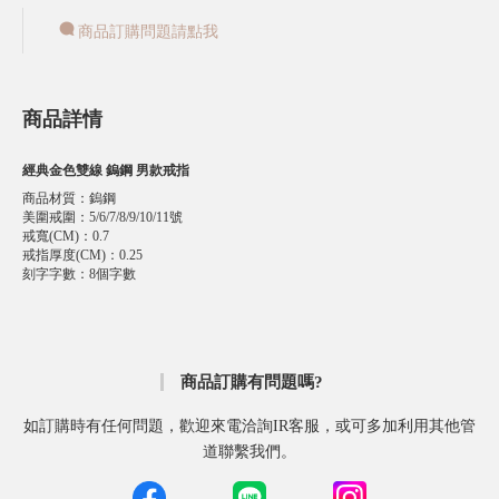
商品訂購問題請點我
商品詳情
經典金色雙線 鎢鋼 男款戒指
商品材質
：
鎢鋼
美圍戒圍
：
5/6/7/8/9/10/11號
戒寬(CM)
：
0.7
戒指厚度(CM)
：
0.25
刻字字數
：
8個字數
商品訂購有問題嗎?
如訂購時有任何問題，歡迎來電洽詢IR客服，或可多加利用其他管
道聯繫我們。