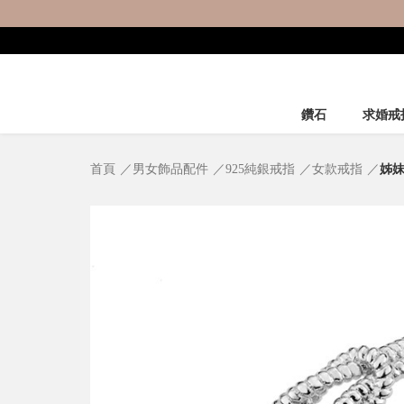
鑽石
求婚戒
首頁
男女飾品配件
925純銀戒指
女款戒指
姊妹