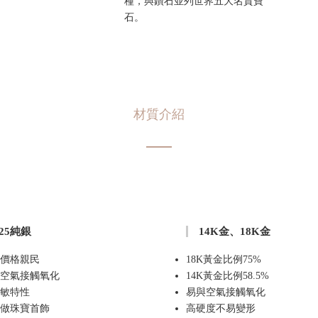
種，與鑽石並列世界五大名貴寶
石。
材質介紹
925純銀
14K金、18K金
價格親民
18K黃金比例75%
空氣接觸氧化
14K黃金比例58.5%
敏特性
易與空氣接觸氧化
做珠寶首飾
高硬度不易變形