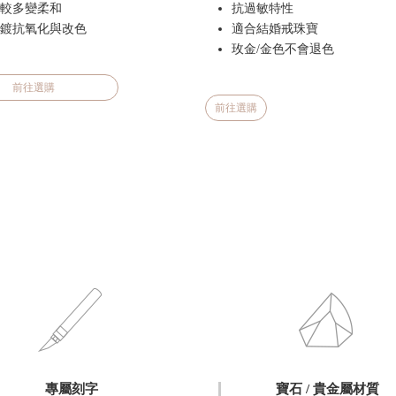
較多變柔和
抗過敏特性
鍍抗氧化與改色
適合結婚戒珠寶
玫金/金色不會退色
前往選購
前往選購
專屬刻字
寶石 / 貴金屬材質