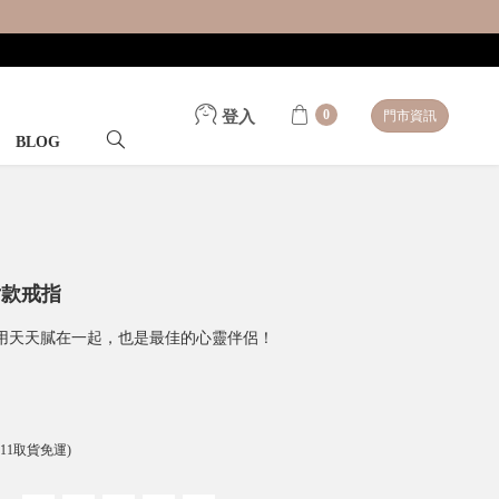
0
登入
門市資訊
BLOG
女款戒指
用天天膩在一起，也是最佳的心靈伴侶！
-11取貨免運)