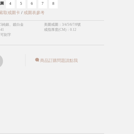
4
5
6
7
8
戒圍
索取戒圍卡
/
戒圍表參考
25純銀、鍍白金
美圍戒圍
：
3/4/5/6/7/8號
.41
戒指厚度(CM)
：
0.12
不可刻字
商品訂購問題請點我