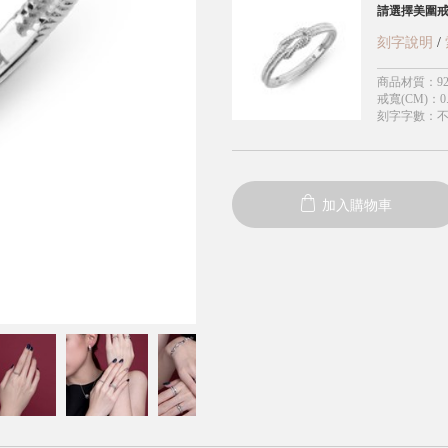
請選擇美圍
刻字說明
/
商品材質
：
9
戒寬(CM)
：
0
刻字字數
：
加入購物車