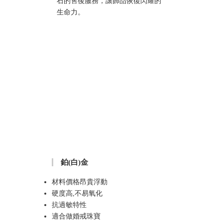
石的售後服務，讓飾品恢復閃耀的
生命力。
鉑(白)金
材料價格昂貴浮動
硬度高,不易氧化
抗過敏特性
適合做婚戒珠寶