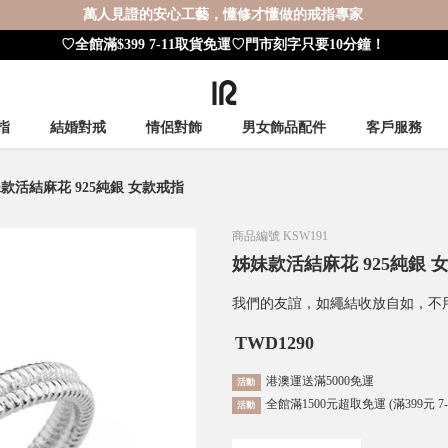
萬人見證的安心工藝，懂修才懂做的戒指專家
♡全館滿$399 7-11取貨免運♡門市刻字只要10分鐘！
指
結婚對戒
情侶對飾
男女飾品配件
客戶服務
款活結麻花 925純銀 女款戒指
商品編號
KSW191
姊妹款活結麻花 925純銀 
我們的友誼，如繩結收放自如，不
TWD
1290
港澳運送滿5000免運
活動
全館滿1500元超取免運 (滿399元 7
活動